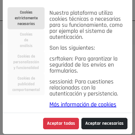
Su cuenta
Regístrese
¿Olvidó su contraseña?
Nuestra plataforma utiliza
Cookies
estrictamente
cookies técnicas o necesarias
necesarias
para su funcionamiento, como
por ejemplo el sistema de
Cookies
autenticación.
de
análisis
Son las siguientes:
Cookies de
csrftoken: Para garantizar la
TODAS
Deporte
Bicicletas
Deportes y Ocio
personalización
seguridad de los envíos en
y funcionalidad
formularios.
Empleo
Hogar
Electrodomésticos
Hogar y Jardín
Cookies de
sessionid: Para cuestiones
Inmobiliaria
Niños y Bebés
Construcción y Reformas
publicidad
relacionadas con la
comportamental
autenticación y persistencia.
Moda
Motor
Inmobiliaria
Accesorios
Ropa
Más información de cookies
Ocio
Coches
Motor y Accesorios
Motos
Otros
Cine, Libros y Música
Coleccionismo
Otros
Aceptar todas
Aceptar necesarias
Servicios
Tecnología
Empleo
Servicios