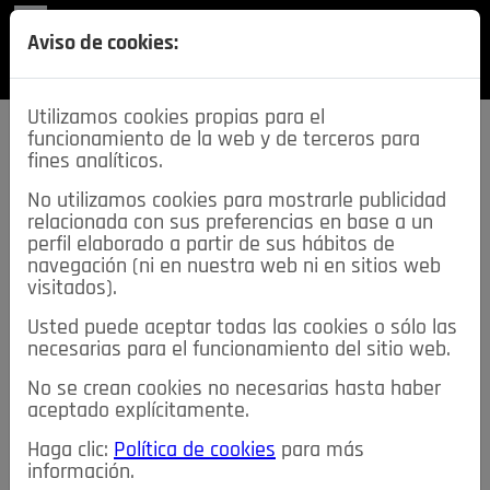
REVISTA
Aviso de cookies:
SECCIONES
Utilizamos cookies propias para el
funcionamiento de la web y de terceros para
fines analíticos.
No utilizamos cookies para mostrarle publicidad
relacionada con sus preferencias en base a un
descarga esta
perfil elaborado a partir de sus hábitos de
REVISTA
navegación (ni en nuestra web ni en sitios web
visitados).
Usted puede aceptar todas las cookies o sólo las
≡
NOTICIAS
necesarias para el funcionamiento del sitio web.
No se crean cookies no necesarias hasta haber
NOTICIAS
SERVICIOS DE INTERÉS
aceptado explícitamente.
TABLÓN DE ANUNCIOS
MIS ANUNCIOS
CONTACTO
Haga clic:
Política de cookies
para más
información.
NOSOTROS