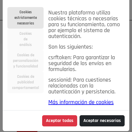
Su cuenta
Regístrese
¿Olvidó su contraseña?
Nuestra plataforma utiliza
Cookies
estrictamente
cookies técnicas o necesarias
necesarias
para su funcionamiento, como
por ejemplo el sistema de
Cookies
autenticación.
de
análisis
Son las siguientes:
Cookies de
csrftoken: Para garantizar la
TODAS
Deporte
Bicicletas
Deportes y Ocio
personalización
seguridad de los envíos en
y funcionalidad
formularios.
Empleo
Hogar
Electrodomésticos
Hogar y Jardín
Cookies de
sessionid: Para cuestiones
Inmobiliaria
Niños y Bebés
Construcción y Reformas
publicidad
relacionadas con la
comportamental
autenticación y persistencia.
Moda
Motor
Inmobiliaria
Accesorios
Ropa
Más información de cookies
Ocio
Coches
Motor y Accesorios
Motos
Otros
Cine, Libros y Música
Coleccionismo
Otros
Aceptar todas
Aceptar necesarias
Servicios
Tecnología
Empleo
Servicios