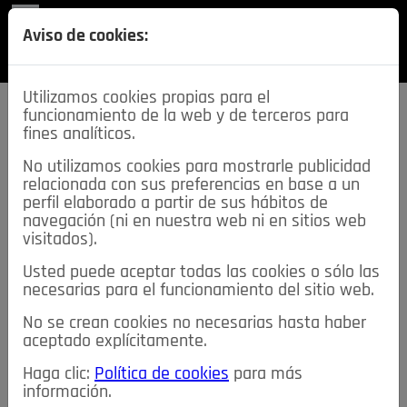
REVISTA
Aviso de cookies:
SECCIONES
Utilizamos cookies propias para el
funcionamiento de la web y de terceros para
fines analíticos.
No utilizamos cookies para mostrarle publicidad
relacionada con sus preferencias en base a un
descarga esta
perfil elaborado a partir de sus hábitos de
REVISTA
navegación (ni en nuestra web ni en sitios web
visitados).
Usted puede aceptar todas las cookies o sólo las
≡
NOTICIAS
necesarias para el funcionamiento del sitio web.
No se crean cookies no necesarias hasta haber
NOTICIAS
SERVICIOS DE INTERÉS
aceptado explícitamente.
TABLÓN DE ANUNCIOS
MIS ANUNCIOS
CONTACTO
Haga clic:
Política de cookies
para más
información.
NOSOTROS