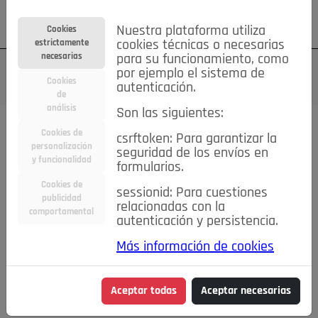
Su cuenta
Regístrese
¿Olvidó su contraseña?
Nuestra plataforma utiliza
Cookies
estrictamente
cookies técnicas o necesarias
necesarias
para su funcionamiento, como
por ejemplo el sistema de
Cookies
autenticación.
de
análisis
Son las siguientes:
Cookies de
csrftoken: Para garantizar la
TODAS
Deporte
Bicicletas
Deportes y Ocio
personalización
seguridad de los envíos en
y funcionalidad
formularios.
Empleo
Hogar
Electrodomésticos
Hogar y Jardín
Cookies de
sessionid: Para cuestiones
Inmobiliaria
Niños y Bebés
Construcción y Reformas
publicidad
relacionadas con la
comportamental
autenticación y persistencia.
Moda
Motor
Inmobiliaria
Accesorios
Ropa
Más información de cookies
Ocio
Coches
Motor y Accesorios
Motos
Otros
Cine, Libros y Música
Coleccionismo
Otros
Aceptar todas
Aceptar necesarias
Servicios
Tecnología
Empleo
Servicios