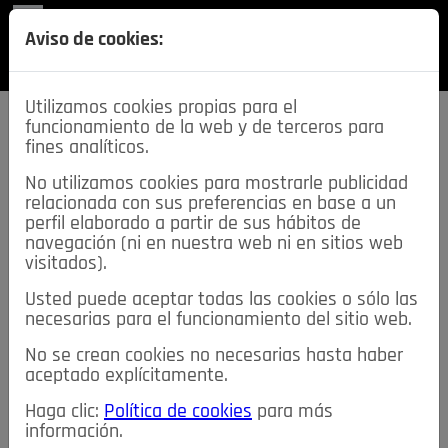
REVISTA
Aviso de cookies:
SECCIONES
Utilizamos cookies propias para el
funcionamiento de la web y de terceros para
fines analíticos.
No utilizamos cookies para mostrarle publicidad
relacionada con sus preferencias en base a un
descarga esta
perfil elaborado a partir de sus hábitos de
REVISTA
navegación (ni en nuestra web ni en sitios web
visitados).
Usted puede aceptar todas las cookies o sólo las
≡
NOTICIAS
necesarias para el funcionamiento del sitio web.
No se crean cookies no necesarias hasta haber
NOTICIAS
SERVICIOS DE INTERÉS
aceptado explícitamente.
TABLÓN DE ANUNCIOS
MIS ANUNCIOS
CONTACTO
Haga clic:
Política de cookies
para más
información.
NOSOTROS