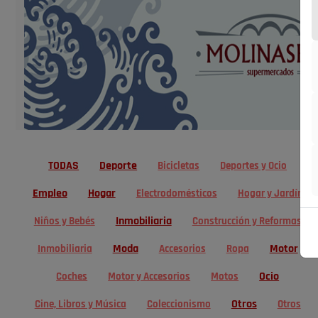
TODAS
Deporte
Bicicletas
Deportes y Ocio
Empleo
Hogar
Electrodomésticos
Hogar y Jardín
Inmobiliaria
Niños y Bebés
Construcción y Reformas
Moda
Motor
Inmobiliaria
Accesorios
Ropa
Ocio
Coches
Motor y Accesorios
Motos
Otros
Cine, Libros y Música
Coleccionismo
Otros