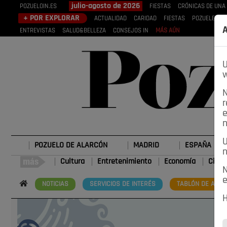
julio-agosto de 2026
POZUELOIN.ES
FIESTAS
CRÓNICAS DE UNA
+ POR EXPLORAR
ACTUALIDAD
CARIDAD
FIESTAS
POZUELEROS
A
ENTREVISTAS
SALUD&BELLEZA
CONSEJOS IN
MÁS AÚN
U
w
N
r
e
n
U
POZUELO DE ALARCÓN
MADRID
ESPAÑA
n
Cultura
Entretenimiento
Economía
Cienc
N
e
NOTICIAS
SERVICIOS DE INTERÉS
TABLÓN DE ANUN
H