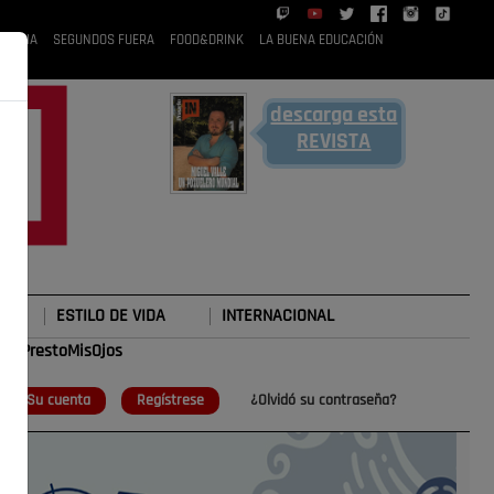
 RUBIA
SEGUNDOS FUERA
FOOD&DRINK
LA BUENA EDUCACIÓN
descarga esta
REVISTA
ESTILO DE VIDA
INTERNACIONAL
#TePrestoMisOjos
o
Su cuenta
Regístrese
¿Olvidó su contraseña?