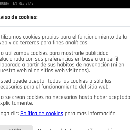
 RUBIA
ENTREVISTAS
LAS BUENAS MANERAS
LO QUE TE DIJE
SPLEEN DE POZUELO
CRÓNICAS DE UNA
viso de cookies:
tilizamos cookies propias para el funcionamiento de la
eb y de terceros para fines analíticos.
o utilizamos cookies para mostrarle publicidad
elacionada con sus preferencias en base a un perfil
laborado a partir de sus hábitos de navegación (ni en
uestra web ni en sitios web visitados).
sted puede aceptar todas las cookies o sólo las
DEPORTES
OPINIÓN IN
SALUD
🔴 EN DIRECTO
ecesarias para el funcionamiento del sitio web.
ia&Tecnología
Educación
Caridad
Pozuelo en imágenes
o se crean cookies no necesarias hasta haber aceptad
xplícitamente.
CIOS
MIS ANUNCIOS
CONTACTO
NOSOTROS
aga clic:
Política de cookies
para más información.