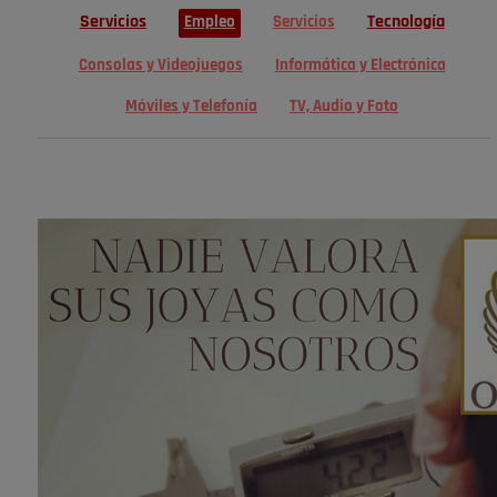
Servicios
Tecnología
Empleo
Servicios
Consolas y Videojuegos
Informática y Electrónica
Móviles y Telefonía
TV, Audio y Foto