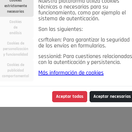
Nuestra plataforma utiliza cookies
Cookies
estrictamente
técnicas o necesarias para su
necesarias
funcionamiento, como por ejemplo el
sistema de autenticación.
Cookies
de
Son las siguientes:
análisis
csrftoken: Para garantizar la seguridad
Cookies de
de los envíos en formularios.
personalización
y funcionalidad
sessionid: Para cuestiones relacionada
con la autenticación y persistencia.
Cookies de
publicidad
Más información de cookies
comportamental
Aceptar todas
Aceptar necesarias