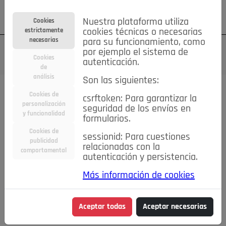
Su cuenta
Regístrese
¿Olvidó su contraseña?
Nuestra plataforma utiliza
Cookies
estrictamente
cookies técnicas o necesarias
necesarias
para su funcionamiento, como
por ejemplo el sistema de
Cookies
autenticación.
de
análisis
Son las siguientes:
Cookies de
csrftoken: Para garantizar la
TODAS
Deporte
Bicicletas
Deportes y Ocio
personalización
seguridad de los envíos en
y funcionalidad
formularios.
Empleo
Hogar
Electrodomésticos
Hogar y Jardín
Cookies de
sessionid: Para cuestiones
Inmobiliaria
Niños y Bebés
Construcción y Reformas
publicidad
relacionadas con la
comportamental
autenticación y persistencia.
Moda
Motor
Inmobiliaria
Accesorios
Ropa
Más información de cookies
Ocio
Coches
Motor y Accesorios
Motos
Otros
Cine, Libros y Música
Coleccionismo
Otros
Aceptar todas
Aceptar necesarias
Servicios
Tecnología
Empleo
Servicios