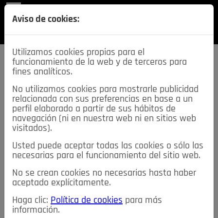
REVISTA
Aviso de cookies:
SECCIONES
Utilizamos cookies propias para el
funcionamiento de la web y de terceros para
fines analíticos.
No utilizamos cookies para mostrarle publicidad
relacionada con sus preferencias en base a un
descarga esta
perfil elaborado a partir de sus hábitos de
REVISTA
navegación (ni en nuestra web ni en sitios web
visitados).
Usted puede aceptar todas las cookies o sólo las
≡
NOTICIAS
necesarias para el funcionamiento del sitio web.
No se crean cookies no necesarias hasta haber
NOTICIAS
SERVICIOS DE INTERÉS
aceptado explícitamente.
TABLÓN DE ANUNCIOS
MIS ANUNCIOS
CONTACTO
Haga clic:
Política de cookies
para más
información.
NOSOTROS