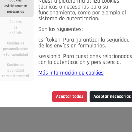
Nuestra plataforma utiliza cookies
Cookies
estrictamente
técnicas o necesarias para su
necesarias
funcionamiento, como por ejemplo el
sistema de autenticación.
Cookies
de
Son las siguientes:
análisis
csrftoken: Para garantizar la seguridad
Cookies de
de los envíos en formularios.
personalización
y funcionalidad
sessionid: Para cuestiones relacionada
con la autenticación y persistencia.
Cookies de
publicidad
Más información de cookies
comportamental
Aceptar todas
Aceptar necesarias