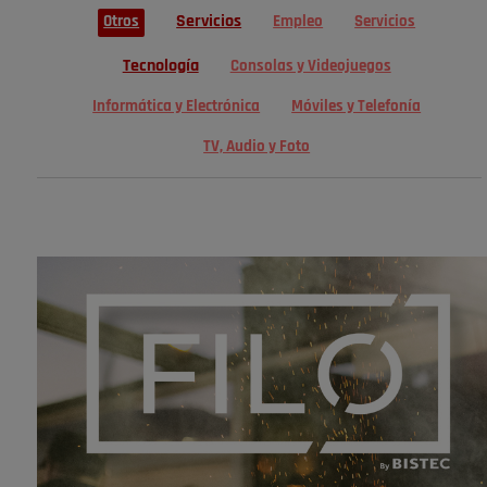
Servicios
Otros
Empleo
Servicios
Tecnología
Consolas y Videojuegos
Informática y Electrónica
Móviles y Telefonía
TV, Audio y Foto