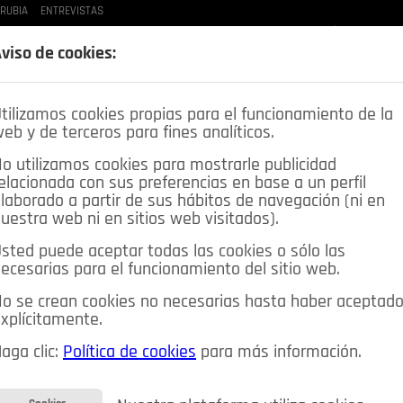
 RUBIA
ENTREVISTAS
LAS BUENAS MANERAS
LO QUE TE DIJE
SPLEEN DE POZUELO
CRÓNICAS DE UNA
viso de cookies:
tilizamos cookies propias para el funcionamiento de la
eb y de terceros para fines analíticos.
o utilizamos cookies para mostrarle publicidad
elacionada con sus preferencias en base a un perfil
laborado a partir de sus hábitos de navegación (ni en
uestra web ni en sitios web visitados).
sted puede aceptar todas las cookies o sólo las
DEPORTES
OPINIÓN IN
SALUD
🔴 EN DIRECTO
ecesarias para el funcionamiento del sitio web.
ia&Tecnología
Educación
Caridad
Pozuelo en imágenes
o se crean cookies no necesarias hasta haber aceptad
xplícitamente.
CIOS
MIS ANUNCIOS
CONTACTO
NOSOTROS
aga clic:
Política de cookies
para más información.