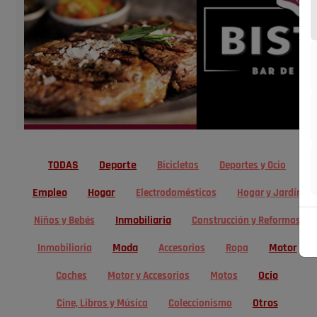
TODAS
Deporte
Bicicletas
Deportes y Ocio
Empleo
Hogar
Electrodomésticos
Hogar y Jardín
Inmobiliaria
Niños y Bebés
Construcción y Reformas
Moda
Motor
Inmobiliaria
Accesorios
Ropa
Ocio
Coches
Motor y Accesorios
Motos
Otros
Cine, Libros y Música
Coleccionismo