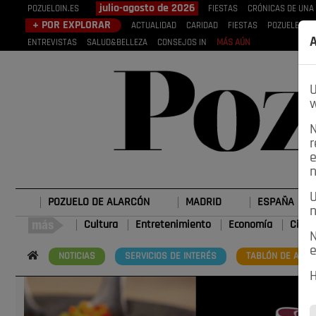
julio-agosto de 2026
POZUELOIN.ES
FIESTAS
CRÓNICAS DE UNA
+ POR EXPLORAR
ACTUALIDAD
CARIDAD
FIESTAS
POZUELEROS
A
ENTREVISTAS
SALUD&BELLEZA
CONSEJOS IN
MÁS AÚN
U
w
N
r
e
n
U
POZUELO DE ALARCÓN
MADRID
ESPAÑA
n
Cultura
Entretenimiento
Economía
Cienc
N
e
NOTICIAS
SERVICIOS DE INTERÉS
TABLÓN DE ANUN
H