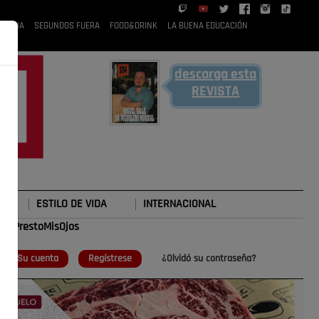
 RUBIA
SEGUNDOS FUERA
FOOD&DRINK
LA BUENA EDUCACIÓN
descarga esta
REVISTA
ESTILO DE VIDA
INTERNACIONAL
#TePrestoMisOjos
o
Su cuenta
Regístrese
¿Olvidó su contraseña?