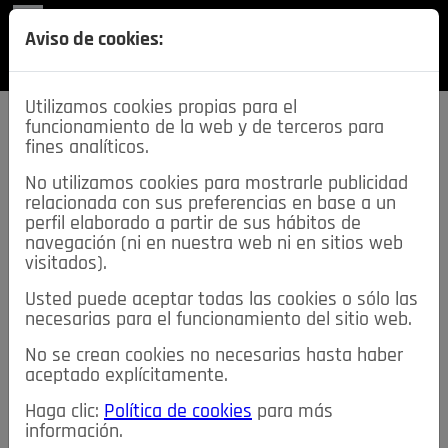
REVISTA
Aviso de cookies:
SECCIONES
Utilizamos cookies propias para el
funcionamiento de la web y de terceros para
fines analíticos.
No utilizamos cookies para mostrarle publicidad
relacionada con sus preferencias en base a un
descarga esta
perfil elaborado a partir de sus hábitos de
REVISTA
navegación (ni en nuestra web ni en sitios web
visitados).
Usted puede aceptar todas las cookies o sólo las
≡
NOTICIAS
necesarias para el funcionamiento del sitio web.
No se crean cookies no necesarias hasta haber
NOTICIAS
SERVICIOS DE INTERÉS
aceptado explícitamente.
TABLÓN DE ANUNCIOS
MIS ANUNCIOS
CONTACTO
Haga clic:
Política de cookies
para más
información.
NOSOTROS