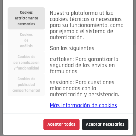
Su cuenta
Regístrese
¿Olvidó su contraseña?
Nuestra plataforma utiliza
Cookies
estrictamente
cookies técnicas o necesarias
necesarias
para su funcionamiento, como
por ejemplo el sistema de
Cookies
autenticación.
de
análisis
Son las siguientes:
Cookies de
csrftoken: Para garantizar la
TODAS
Deporte
Bicicletas
Deportes y Ocio
personalización
seguridad de los envíos en
y funcionalidad
formularios.
Empleo
Hogar
Electrodomésticos
Hogar y Jardín
Cookies de
sessionid: Para cuestiones
Inmobiliaria
Niños y Bebés
Construcción y Reformas
publicidad
relacionadas con la
comportamental
autenticación y persistencia.
Moda
Motor
Inmobiliaria
Accesorios
Ropa
Más información de cookies
Ocio
Coches
Motor y Accesorios
Motos
Otros
Cine, Libros y Música
Coleccionismo
Otros
Aceptar todas
Aceptar necesarias
Servicios
Tecnología
Empleo
Servicios