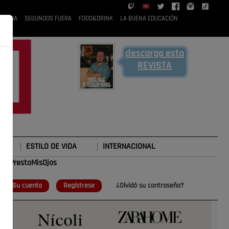
 RUBIA
SEGUNDOS FUERA
FOOD&DRINK
LA BUENA EDUCACIÓN
descarga esta
REVISTA
ESTILO DE VIDA
INTERNACIONAL
#TePrestoMisOjos
o
Su cuenta
Regístrese
¿Olvidó su contraseña?