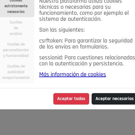
Nuestra plataforma utiliza cookies
Cookies
estrictamente
técnicas o necesarias para su
necesarias
funcionamiento, como por ejemplo el
sistema de autenticación.
Cookies
de
Son las siguientes:
análisis
csrftoken: Para garantizar la seguridad
Cookies de
de los envíos en formularios.
personalización
y funcionalidad
sessionid: Para cuestiones relacionada
con la autenticación y persistencia.
Cookies de
publicidad
Más información de cookies
comportamental
Aceptar todas
Aceptar necesarias