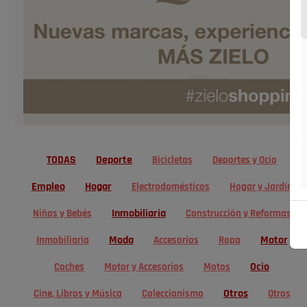
TODAS
Deporte
Bicicletas
Deportes y Ocio
Empleo
Hogar
Electrodomésticos
Hogar y Jardín
Inmobiliaria
Niños y Bebés
Construcción y Reformas
Moda
Motor
Inmobiliaria
Accesorios
Ropa
Ocio
Coches
Motor y Accesorios
Motos
Otros
Cine, Libros y Música
Coleccionismo
Otros