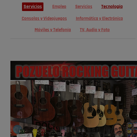
Servicios
Tecnología
Empleo
Servicios
Consolas y Videojuegos
Informática y Electrónica
Móviles y Telefonía
TV, Audio y Foto