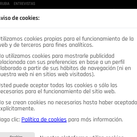
 RUBIA
ENTREVISTAS
LAS BUENAS MANERAS
LO QUE TE DIJE
SPLEEN DE POZUELO
CRÓNICAS DE UNA
viso de cookies:
tilizamos cookies propias para el funcionamiento de la
eb y de terceros para fines analíticos.
o utilizamos cookies para mostrarle publicidad
elacionada con sus preferencias en base a un perfil
laborado a partir de sus hábitos de navegación (ni en
uestra web ni en sitios web visitados).
sted puede aceptar todas las cookies o sólo las
DEPORTES
OPINIÓN IN
SALUD
🔴 EN DIRECTO
ecesarias para el funcionamiento del sitio web.
ia&Tecnología
Educación
Caridad
Pozuelo en imágenes
o se crean cookies no necesarias hasta haber aceptad
xplícitamente.
CIOS
MIS ANUNCIOS
CONTACTO
NOSOTROS
aga clic:
Política de cookies
para más información.