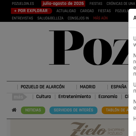
julio-agosto de 2026
POZUELOIN.ES
FIESTAS
CRÓNICAS DE UNA
+ POR EXPLORAR
ACTUALIDAD
CARIDAD
FIESTAS
POZUELEROS
A
ENTREVISTAS
SALUD&BELLEZA
CONSEJOS IN
MÁS AÚN
U
w
N
r
e
n
U
POZUELO DE ALARCÓN
MADRID
ESPAÑA
n
Cultura
Entretenimiento
Economía
Cienc
N
e
NOTICIAS
SERVICIOS DE INTERÉS
TABLÓN DE ANUN
H