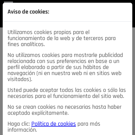
REVISTA
Aviso de cookies:
SECCIONES
Utilizamos cookies propias para el
funcionamiento de la web y de terceros para
fines analíticos.
No utilizamos cookies para mostrarle publicidad
relacionada con sus preferencias en base a un
descarga esta
perfil elaborado a partir de sus hábitos de
REVISTA
navegación (ni en nuestra web ni en sitios web
visitados).
Usted puede aceptar todas las cookies o sólo las
≡
NOTICIAS
necesarias para el funcionamiento del sitio web.
No se crean cookies no necesarias hasta haber
NOTICIAS
SERVICIOS DE INTERÉS
aceptado explícitamente.
TABLÓN DE ANUNCIOS
MIS ANUNCIOS
CONTACTO
Haga clic:
Política de cookies
para más
información.
NOSOTROS