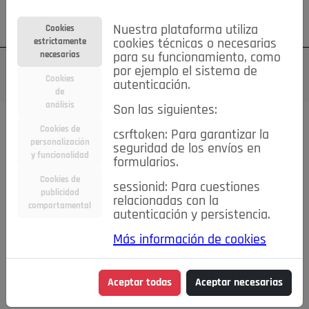
Su cuenta
Regístrese
¿Olvidó su contraseña?
Nuestra plataforma utiliza
Cookies
estrictamente
cookies técnicas o necesarias
necesarias
para su funcionamiento, como
por ejemplo el sistema de
Cookies
autenticación.
de
análisis
Son las siguientes:
Cookies de
csrftoken: Para garantizar la
TODAS
Deporte
Bicicletas
Deportes y Ocio
personalización
seguridad de los envíos en
y funcionalidad
formularios.
Empleo
Hogar
Electrodomésticos
Hogar y Jardín
Cookies de
sessionid: Para cuestiones
Inmobiliaria
Niños y Bebés
Construcción y Reformas
publicidad
relacionadas con la
comportamental
autenticación y persistencia.
Moda
Motor
Inmobiliaria
Accesorios
Ropa
Más información de cookies
Ocio
Coches
Motor y Accesorios
Motos
Otros
Cine, Libros y Música
Coleccionismo
Otros
Aceptar todas
Aceptar necesarias
Servicios
Tecnología
Empleo
Servicios