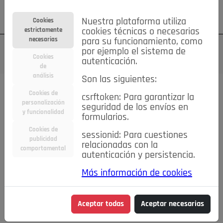
Su cuenta
Regístrese
¿Olvidó su contraseña?
Nuestra plataforma utiliza
Cookies
estrictamente
cookies técnicas o necesarias
necesarias
para su funcionamiento, como
por ejemplo el sistema de
Cookies
autenticación.
de
análisis
Son las siguientes:
Cookies de
csrftoken: Para garantizar la
TODAS
Deporte
Bicicletas
Deportes y Ocio
personalización
seguridad de los envíos en
y funcionalidad
formularios.
Empleo
Hogar
Electrodomésticos
Hogar y Jardín
Cookies de
sessionid: Para cuestiones
Inmobiliaria
Niños y Bebés
Construcción y Reformas
publicidad
relacionadas con la
comportamental
autenticación y persistencia.
Moda
Motor
Inmobiliaria
Accesorios
Ropa
Más información de cookies
Ocio
Coches
Motor y Accesorios
Motos
Otros
Cine, Libros y Música
Coleccionismo
Otros
Aceptar todas
Aceptar necesarias
Servicios
Tecnología
Empleo
Servicios