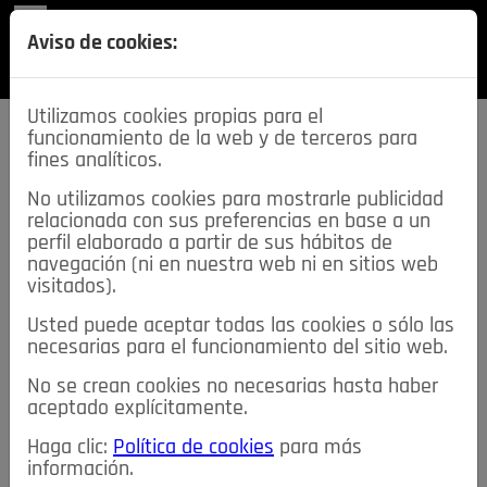
REVISTA
Aviso de cookies:
SECCIONES
Utilizamos cookies propias para el
funcionamiento de la web y de terceros para
fines analíticos.
No utilizamos cookies para mostrarle publicidad
relacionada con sus preferencias en base a un
descarga esta
perfil elaborado a partir de sus hábitos de
REVISTA
navegación (ni en nuestra web ni en sitios web
visitados).
Usted puede aceptar todas las cookies o sólo las
≡
NOTICIAS
necesarias para el funcionamiento del sitio web.
No se crean cookies no necesarias hasta haber
NOTICIAS
SERVICIOS DE INTERÉS
aceptado explícitamente.
TABLÓN DE ANUNCIOS
MIS ANUNCIOS
CONTACTO
Haga clic:
Política de cookies
para más
información.
NOSOTROS