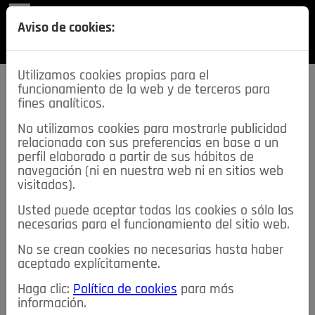
REVISTA
Aviso de cookies:
SECCIONES
Utilizamos cookies propias para el
funcionamiento de la web y de terceros para
fines analíticos.
No utilizamos cookies para mostrarle publicidad
relacionada con sus preferencias en base a un
descarga esta
perfil elaborado a partir de sus hábitos de
REVISTA
navegación (ni en nuestra web ni en sitios web
visitados).
Usted puede aceptar todas las cookies o sólo las
≡
NOTICIAS
necesarias para el funcionamiento del sitio web.
No se crean cookies no necesarias hasta haber
NOTICIAS
SERVICIOS DE INTERÉS
aceptado explícitamente.
TABLÓN DE ANUNCIOS
MIS ANUNCIOS
CONTACTO
Haga clic:
Política de cookies
para más
información.
NOSOTROS