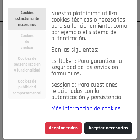
Su cuenta
Regístrese
¿Olvidó su contraseña?
Nuestra plataforma utiliza
Cookies
estrictamente
cookies técnicas o necesarias
necesarias
para su funcionamiento, como
por ejemplo el sistema de
Cookies
autenticación.
de
análisis
Son las siguientes:
Cookies de
csrftoken: Para garantizar la
TODAS
Deporte
Bicicletas
Deportes y Ocio
personalización
seguridad de los envíos en
y funcionalidad
formularios.
Empleo
Hogar
Electrodomésticos
Hogar y Jardín
Cookies de
sessionid: Para cuestiones
publicidad
Inmobiliaria
Niños y Bebés
Construcción y Reformas
relacionadas con la
comportamental
autenticación y persistencia.
Moda
Motor
Inmobiliaria
Accesorios
Ropa
Más información de cookies
Ocio
Coches
Motor y Accesorios
Motos
Otros
Cine, Libros y Música
Coleccionismo
Otros
Aceptar todas
Aceptar necesarias
Servicios
Tecnología
Empleo
Servicios