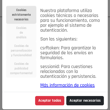
Su cuenta
Regístrese
¿Olvidó su contraseña?
Nuestra plataforma utiliza
Cookies
estrictamente
cookies técnicas o necesarias
necesarias
para su funcionamiento, como
por ejemplo el sistema de
Cookies
autenticación.
de
análisis
Son las siguientes:
Cookies de
csrftoken: Para garantizar la
TODAS
Deporte
Bicicletas
Deportes y Ocio
personalización
seguridad de los envíos en
y funcionalidad
formularios.
Empleo
Hogar
Electrodomésticos
Hogar y Jardín
Cookies de
sessionid: Para cuestiones
Inmobiliaria
Niños y Bebés
Construcción y Reformas
publicidad
relacionadas con la
comportamental
autenticación y persistencia.
Moda
Motor
Inmobiliaria
Accesorios
Ropa
Más información de cookies
Ocio
Coches
Motor y Accesorios
Motos
Otros
Cine, Libros y Música
Coleccionismo
Otros
Aceptar todas
Aceptar necesarias
Servicios
Tecnología
Empleo
Servicios