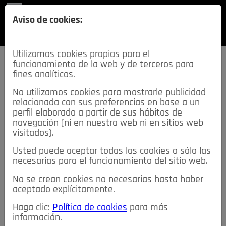
REVISTA
Aviso de cookies:
SECCIONES
Utilizamos cookies propias para el
funcionamiento de la web y de terceros para
fines analíticos.
No utilizamos cookies para mostrarle publicidad
relacionada con sus preferencias en base a un
descarga esta
perfil elaborado a partir de sus hábitos de
REVISTA
navegación (ni en nuestra web ni en sitios web
visitados).
Usted puede aceptar todas las cookies o sólo las
≡
NOTICIAS
necesarias para el funcionamiento del sitio web.
No se crean cookies no necesarias hasta haber
NOTICIAS
SERVICIOS DE INTERÉS
aceptado explícitamente.
TABLÓN DE ANUNCIOS
MIS ANUNCIOS
CONTACTO
Haga clic:
Política de cookies
para más
información.
NOSOTROS