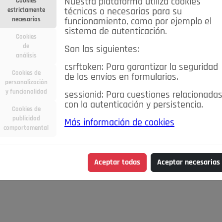
Nuestra plataforma utiliza cookies
Cookies
estrictamente
técnicas o necesarias para su
necesarias
funcionamiento, como por ejemplo el
sistema de autenticación.
Cookies
de
Son las siguientes:
análisis
csrftoken: Para garantizar la seguridad
Cookies de
de los envíos en formularios.
personalización
y funcionalidad
sessionid: Para cuestiones relacionada
con la autenticación y persistencia.
Cookies de
publicidad
Más información de cookies
comportamental
Aceptar todas
Aceptar necesarias