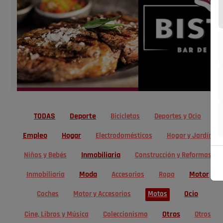
TODAS
Deporte
Bicicletas
Deportes y Ocio
Empleo
Hogar
Electrodomésticos
Hogar y Jardín
Inmobiliaria
Niños y Bebés
Construcción y Reformas
Moda
Motor
Inmobiliaria
Accesorios
Ropa
Ocio
Coches
Motor y Accesorios
Motos
Otros
Cine, Libros y Música
Coleccionismo
Otros