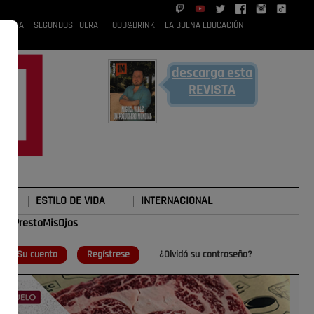
 RUBIA
SEGUNDOS FUERA
FOOD&DRINK
LA BUENA EDUCACIÓN
descarga esta
REVISTA
ESTILO DE VIDA
INTERNACIONAL
#TePrestoMisOjos
o
Su cuenta
Regístrese
¿Olvidó su contraseña?