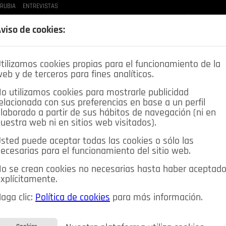
 RUBIA
ENTREVISTAS
LAS BUENAS MANERAS
LO QUE TE DIJE
SPLEEN DE POZUELO
CRÓNICAS DE UNA
viso de cookies:
tilizamos cookies propias para el funcionamiento de la
eb y de terceros para fines analíticos.
o utilizamos cookies para mostrarle publicidad
elacionada con sus preferencias en base a un perfil
laborado a partir de sus hábitos de navegación (ni en
uestra web ni en sitios web visitados).
sted puede aceptar todas las cookies o sólo las
DEPORTES
OPINIÓN IN
SALUD
🔴 EN DIRECTO
ecesarias para el funcionamiento del sitio web.
ia&Tecnología
Educación
Caridad
Pozuelo en imágenes
o se crean cookies no necesarias hasta haber aceptad
xplícitamente.
CIOS
MIS ANUNCIOS
CONTACTO
NOSOTROS
aga clic:
Política de cookies
para más información.