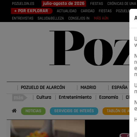
julio-agosto de 2026
POZUELOIN.ES
FIESTAS
CRÓNICAS DE UNA
+ POR EXPLORAR
ACTUALIDAD
CARIDAD
FIESTAS
POZUELEROS
A
ENTREVISTAS
SALUD&BELLEZA
CONSEJOS IN
MÁS AÚN
U
w
N
r
e
n
U
POZUELO DE ALARCÓN
MADRID
ESPAÑA
n
Cultura
Entretenimiento
Economía
Cienc
N
e
NOTICIAS
SERVICIOS DE INTERÉS
TABLÓN DE ANUN
H