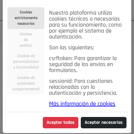
Su cuenta
Regístrese
¿Olvidó su contraseña?
Nuestra plataforma utiliza
Cookies
estrictamente
cookies técnicas o necesarias
necesarias
para su funcionamiento, como
por ejemplo el sistema de
Cookies
autenticación.
de
análisis
Son las siguientes:
Cookies de
csrftoken: Para garantizar la
TODAS
Deporte
Bicicletas
Deportes y Ocio
personalización
seguridad de los envíos en
y funcionalidad
formularios.
Empleo
Hogar
Electrodomésticos
Hogar y Jardín
Cookies de
sessionid: Para cuestiones
Inmobiliaria
Niños y Bebés
Construcción y Reformas
publicidad
relacionadas con la
comportamental
autenticación y persistencia.
Moda
Motor
Inmobiliaria
Accesorios
Ropa
Más información de cookies
Ocio
Coches
Motor y Accesorios
Motos
Otros
Cine, Libros y Música
Coleccionismo
Otros
Aceptar todas
Aceptar necesarias
Servicios
Tecnología
Empleo
Servicios