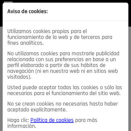
REVISTA
Aviso de cookies:
SECCIONES
Utilizamos cookies propias para el
funcionamiento de la web y de terceros para
fines analíticos.
No utilizamos cookies para mostrarle publicidad
relacionada con sus preferencias en base a un
descarga esta
perfil elaborado a partir de sus hábitos de
REVISTA
navegación (ni en nuestra web ni en sitios web
visitados).
Usted puede aceptar todas las cookies o sólo las
≡
NOTICIAS
necesarias para el funcionamiento del sitio web.
No se crean cookies no necesarias hasta haber
NOTICIAS
SERVICIOS DE INTERÉS
aceptado explícitamente.
TABLÓN DE ANUNCIOS
MIS ANUNCIOS
CONTACTO
Haga clic:
Política de cookies
para más
información.
NOSOTROS