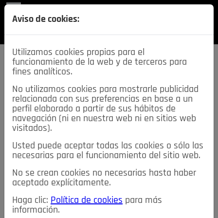
REVISTA
Aviso de cookies:
SECCIONES
Utilizamos cookies propias para el
funcionamiento de la web y de terceros para
fines analíticos.
No utilizamos cookies para mostrarle publicidad
relacionada con sus preferencias en base a un
descarga esta
perfil elaborado a partir de sus hábitos de
REVISTA
navegación (ni en nuestra web ni en sitios web
visitados).
Usted puede aceptar todas las cookies o sólo las
≡
NOTICIAS
necesarias para el funcionamiento del sitio web.
No se crean cookies no necesarias hasta haber
NOTICIAS
SERVICIOS DE INTERÉS
aceptado explícitamente.
TABLÓN DE ANUNCIOS
MIS ANUNCIOS
CONTACTO
Haga clic:
Política de cookies
para más
información.
NOSOTROS