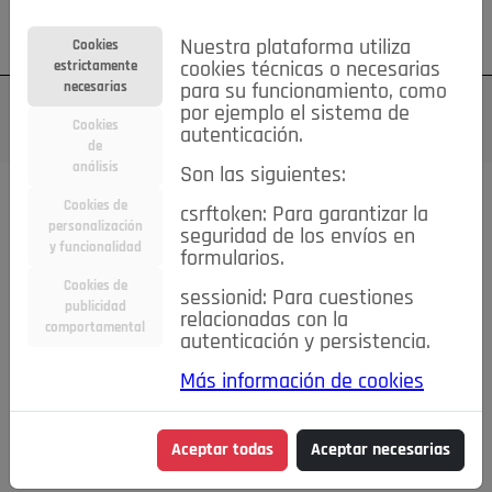
Su cuenta
Regístrese
¿Olvidó su contraseña?
Nuestra plataforma utiliza
Cookies
estrictamente
cookies técnicas o necesarias
necesarias
para su funcionamiento, como
por ejemplo el sistema de
Cookies
autenticación.
de
análisis
Son las siguientes:
Cookies de
csrftoken: Para garantizar la
TODAS
Deporte
Bicicletas
Deportes y Ocio
personalización
seguridad de los envíos en
y funcionalidad
formularios.
Empleo
Hogar
Electrodomésticos
Hogar y Jardín
Cookies de
sessionid: Para cuestiones
Inmobiliaria
Niños y Bebés
Construcción y Reformas
publicidad
relacionadas con la
comportamental
autenticación y persistencia.
Moda
Motor
Inmobiliaria
Accesorios
Ropa
Más información de cookies
Ocio
Coches
Motor y Accesorios
Motos
Otros
Cine, Libros y Música
Coleccionismo
Otros
Aceptar todas
Aceptar necesarias
Servicios
Tecnología
Empleo
Servicios