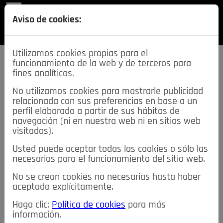
REVISTA
Aviso de cookies:
SECCIONES
Utilizamos cookies propias para el
funcionamiento de la web y de terceros para
fines analíticos.
No utilizamos cookies para mostrarle publicidad
relacionada con sus preferencias en base a un
descarga esta
perfil elaborado a partir de sus hábitos de
REVISTA
navegación (ni en nuestra web ni en sitios web
visitados).
Usted puede aceptar todas las cookies o sólo las
≡
NOTICIAS
necesarias para el funcionamiento del sitio web.
No se crean cookies no necesarias hasta haber
NOTICIAS
SERVICIOS DE INTERÉS
aceptado explícitamente.
TABLÓN DE ANUNCIOS
MIS ANUNCIOS
CONTACTO
Haga clic:
Política de cookies
para más
información.
NOSOTROS