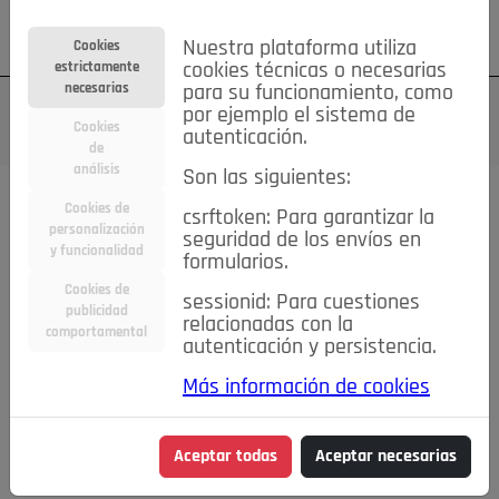
Su cuenta
Regístrese
¿Olvidó su contraseña?
Nuestra plataforma utiliza
Cookies
estrictamente
cookies técnicas o necesarias
necesarias
para su funcionamiento, como
por ejemplo el sistema de
Cookies
autenticación.
de
análisis
Son las siguientes:
Cookies de
csrftoken: Para garantizar la
TODAS
Deporte
Bicicletas
Deportes y Ocio
personalización
seguridad de los envíos en
y funcionalidad
formularios.
Empleo
Hogar
Electrodomésticos
Hogar y Jardín
Cookies de
sessionid: Para cuestiones
Inmobiliaria
Niños y Bebés
Construcción y Reformas
publicidad
relacionadas con la
comportamental
autenticación y persistencia.
Moda
Motor
Inmobiliaria
Accesorios
Ropa
Más información de cookies
Ocio
Coches
Motor y Accesorios
Motos
Otros
Cine, Libros y Música
Coleccionismo
Otros
Aceptar todas
Aceptar necesarias
Servicios
Tecnología
Empleo
Servicios