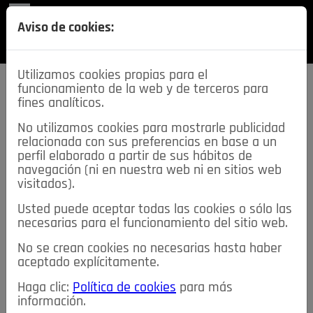
REVISTA
Aviso de cookies:
SECCIONES
Utilizamos cookies propias para el
funcionamiento de la web y de terceros para
fines analíticos.
No utilizamos cookies para mostrarle publicidad
relacionada con sus preferencias en base a un
descarga esta
perfil elaborado a partir de sus hábitos de
REVISTA
navegación (ni en nuestra web ni en sitios web
visitados).
Usted puede aceptar todas las cookies o sólo las
≡
NOTICIAS
necesarias para el funcionamiento del sitio web.
No se crean cookies no necesarias hasta haber
NOTICIAS
SERVICIOS DE INTERÉS
aceptado explícitamente.
TABLÓN DE ANUNCIOS
MIS ANUNCIOS
CONTACTO
Haga clic:
Política de cookies
para más
información.
NOSOTROS