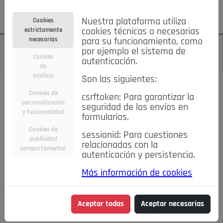
Su cuenta
Regístrese
¿Olvidó su contraseña?
Nuestra plataforma utiliza
Cookies
estrictamente
cookies técnicas o necesarias
necesarias
para su funcionamiento, como
por ejemplo el sistema de
Cookies
autenticación.
de
análisis
Son las siguientes:
Cookies de
csrftoken: Para garantizar la
TODAS
Deporte
Bicicletas
Deportes y Ocio
personalización
seguridad de los envíos en
y funcionalidad
formularios.
Empleo
Hogar
Electrodomésticos
Hogar y Jardín
Cookies de
sessionid: Para cuestiones
Inmobiliaria
Niños y Bebés
Construcción y Reformas
publicidad
relacionadas con la
comportamental
autenticación y persistencia.
Moda
Motor
Inmobiliaria
Accesorios
Ropa
Más información de cookies
Ocio
Coches
Motor y Accesorios
Motos
Otros
Cine, Libros y Música
Coleccionismo
Otros
Aceptar todas
Aceptar necesarias
Servicios
Tecnología
Empleo
Servicios