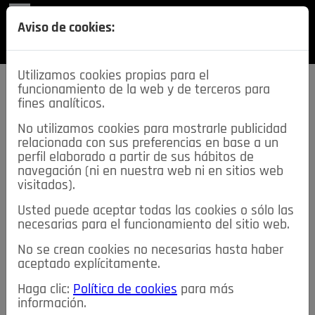
REVISTA
Aviso de cookies:
SECCIONES
Utilizamos cookies propias para el
funcionamiento de la web y de terceros para
fines analíticos.
No utilizamos cookies para mostrarle publicidad
relacionada con sus preferencias en base a un
descarga esta
perfil elaborado a partir de sus hábitos de
REVISTA
navegación (ni en nuestra web ni en sitios web
visitados).
Usted puede aceptar todas las cookies o sólo las
≡
NOTICIAS
necesarias para el funcionamiento del sitio web.
No se crean cookies no necesarias hasta haber
NOTICIAS
SERVICIOS DE INTERÉS
aceptado explícitamente.
TABLÓN DE ANUNCIOS
MIS ANUNCIOS
CONTACTO
Haga clic:
Política de cookies
para más
información.
NOSOTROS