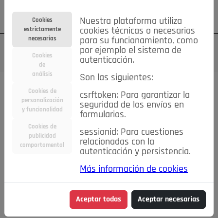
Su cuenta
Regístrese
¿Olvidó su contraseña?
Nuestra plataforma utiliza
Cookies
estrictamente
cookies técnicas o necesarias
necesarias
para su funcionamiento, como
por ejemplo el sistema de
Cookies
autenticación.
de
análisis
Son las siguientes:
Cookies de
csrftoken: Para garantizar la
TODAS
Deporte
Bicicletas
Deportes y Ocio
personalización
seguridad de los envíos en
y funcionalidad
formularios.
Empleo
Hogar
Electrodomésticos
Hogar y Jardín
Cookies de
sessionid: Para cuestiones
Inmobiliaria
Niños y Bebés
Construcción y Reformas
publicidad
relacionadas con la
comportamental
autenticación y persistencia.
Moda
Motor
Inmobiliaria
Accesorios
Ropa
Más información de cookies
Ocio
Coches
Motor y Accesorios
Motos
Otros
Cine, Libros y Música
Coleccionismo
Otros
Aceptar todas
Aceptar necesarias
Servicios
Tecnología
Empleo
Servicios