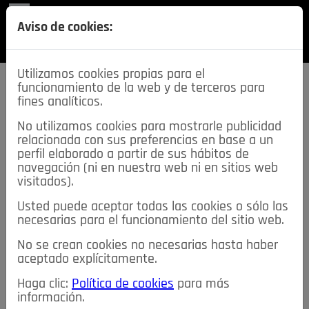
REVISTA
Aviso de cookies:
SECCIONES
Utilizamos cookies propias para el
funcionamiento de la web y de terceros para
fines analíticos.
No utilizamos cookies para mostrarle publicidad
relacionada con sus preferencias en base a un
descarga esta
perfil elaborado a partir de sus hábitos de
REVISTA
navegación (ni en nuestra web ni en sitios web
visitados).
Usted puede aceptar todas las cookies o sólo las
≡
NOTICIAS
necesarias para el funcionamiento del sitio web.
No se crean cookies no necesarias hasta haber
NOTICIAS
SERVICIOS DE INTERÉS
aceptado explícitamente.
TABLÓN DE ANUNCIOS
MIS ANUNCIOS
CONTACTO
Haga clic:
Política de cookies
para más
información.
NOSOTROS