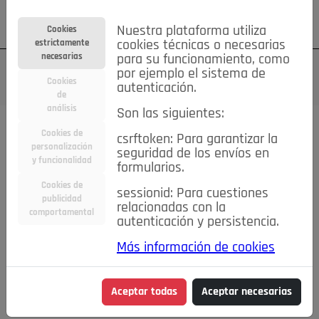
Su cuenta
Regístrese
¿Olvidó su contraseña?
Nuestra plataforma utiliza
Cookies
estrictamente
cookies técnicas o necesarias
necesarias
para su funcionamiento, como
por ejemplo el sistema de
Cookies
autenticación.
de
análisis
Son las siguientes:
Cookies de
csrftoken: Para garantizar la
TODAS
Deporte
Bicicletas
Deportes y Ocio
personalización
seguridad de los envíos en
y funcionalidad
formularios.
Empleo
Hogar
Electrodomésticos
Hogar y Jardín
Cookies de
sessionid: Para cuestiones
Inmobiliaria
Niños y Bebés
Construcción y Reformas
publicidad
relacionadas con la
comportamental
autenticación y persistencia.
Moda
Motor
Inmobiliaria
Accesorios
Ropa
Más información de cookies
Ocio
Coches
Motor y Accesorios
Motos
Otros
Cine, Libros y Música
Coleccionismo
Otros
Aceptar todas
Aceptar necesarias
Servicios
Tecnología
Empleo
Servicios