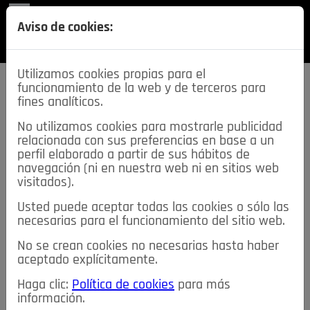
REVISTA
Aviso de cookies:
SECCIONES
Utilizamos cookies propias para el
funcionamiento de la web y de terceros para
fines analíticos.
No utilizamos cookies para mostrarle publicidad
relacionada con sus preferencias en base a un
descarga esta
perfil elaborado a partir de sus hábitos de
REVISTA
navegación (ni en nuestra web ni en sitios web
visitados).
Usted puede aceptar todas las cookies o sólo las
≡
NOTICIAS
necesarias para el funcionamiento del sitio web.
No se crean cookies no necesarias hasta haber
NOTICIAS
SERVICIOS DE INTERÉS
aceptado explícitamente.
TABLÓN DE ANUNCIOS
MIS ANUNCIOS
CONTACTO
Haga clic:
Política de cookies
para más
información.
NOSOTROS