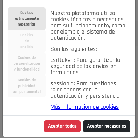
Su cuenta
Regístrese
¿Olvidó su contraseña?
Nuestra plataforma utiliza
Cookies
estrictamente
cookies técnicas o necesarias
necesarias
para su funcionamiento, como
por ejemplo el sistema de
Cookies
autenticación.
de
análisis
Son las siguientes:
Cookies de
csrftoken: Para garantizar la
TODAS
Deporte
Bicicletas
Deportes y Ocio
personalización
seguridad de los envíos en
y funcionalidad
formularios.
Empleo
Hogar
Electrodomésticos
Hogar y Jardín
Cookies de
sessionid: Para cuestiones
Inmobiliaria
Niños y Bebés
Construcción y Reformas
publicidad
relacionadas con la
comportamental
autenticación y persistencia.
Moda
Motor
Inmobiliaria
Accesorios
Ropa
Más información de cookies
Ocio
Coches
Motor y Accesorios
Motos
Otros
Cine, Libros y Música
Coleccionismo
Otros
Aceptar todas
Aceptar necesarias
Servicios
Tecnología
Empleo
Servicios