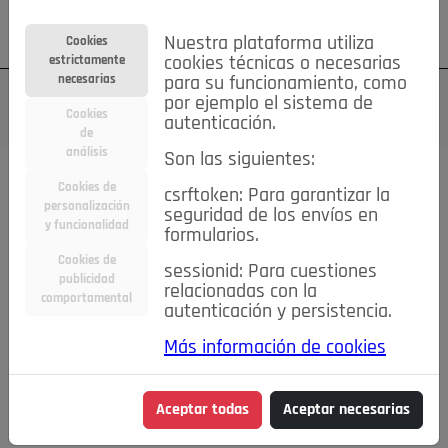
Su cuenta
Regístrese
¿Olvidó su contraseña?
Nuestra plataforma utiliza
Cookies
estrictamente
cookies técnicas o necesarias
necesarias
para su funcionamiento, como
por ejemplo el sistema de
Cookies
autenticación.
de
análisis
Son las siguientes:
Cookies de
csrftoken: Para garantizar la
TODAS
Deporte
Bicicletas
Deportes y Ocio
personalización
seguridad de los envíos en
y funcionalidad
formularios.
Empleo
Hogar
Electrodomésticos
Hogar y Jardín
Cookies de
sessionid: Para cuestiones
Inmobiliaria
Niños y Bebés
Construcción y Reformas
publicidad
relacionadas con la
comportamental
autenticación y persistencia.
Moda
Motor
Inmobiliaria
Accesorios
Ropa
Más información de cookies
Ocio
Coches
Motor y Accesorios
Motos
Otros
Cine, Libros y Música
Coleccionismo
Otros
Aceptar todas
Aceptar necesarias
Servicios
Tecnología
Empleo
Servicios