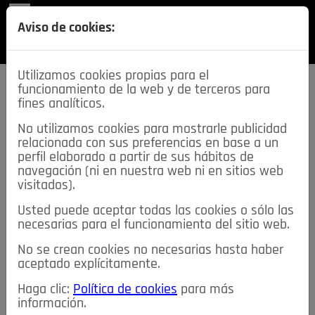
REVISTA
Aviso de cookies:
SECCIONES
Utilizamos cookies propias para el
funcionamiento de la web y de terceros para
fines analíticos.
No utilizamos cookies para mostrarle publicidad
relacionada con sus preferencias en base a un
descarga esta
perfil elaborado a partir de sus hábitos de
REVISTA
navegación (ni en nuestra web ni en sitios web
visitados).
Usted puede aceptar todas las cookies o sólo las
≡
NOTICIAS
necesarias para el funcionamiento del sitio web.
No se crean cookies no necesarias hasta haber
NOTICIAS
SERVICIOS DE INTERÉS
aceptado explícitamente.
TABLÓN DE ANUNCIOS
MIS ANUNCIOS
CONTACTO
Haga clic:
Política de cookies
para más
información.
NOSOTROS