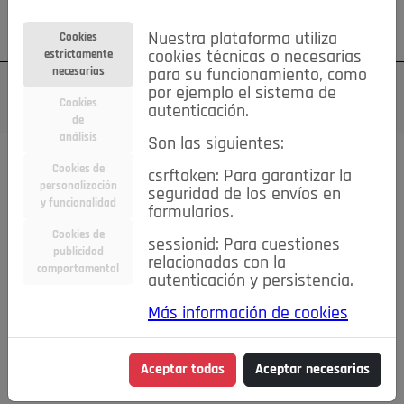
Su cuenta
Regístrese
¿Olvidó su contraseña?
Nuestra plataforma utiliza
Cookies
estrictamente
cookies técnicas o necesarias
necesarias
para su funcionamiento, como
por ejemplo el sistema de
Cookies
autenticación.
de
análisis
Son las siguientes:
Cookies de
csrftoken: Para garantizar la
TODAS
Deporte
Bicicletas
Deportes y Ocio
personalización
seguridad de los envíos en
y funcionalidad
formularios.
Empleo
Hogar
Electrodomésticos
Hogar y Jardín
Cookies de
sessionid: Para cuestiones
Inmobiliaria
Niños y Bebés
Construcción y Reformas
publicidad
relacionadas con la
comportamental
autenticación y persistencia.
Moda
Motor
Inmobiliaria
Accesorios
Ropa
Más información de cookies
Ocio
Coches
Motor y Accesorios
Motos
Otros
Cine, Libros y Música
Coleccionismo
Otros
Aceptar todas
Aceptar necesarias
Servicios
Tecnología
Empleo
Servicios