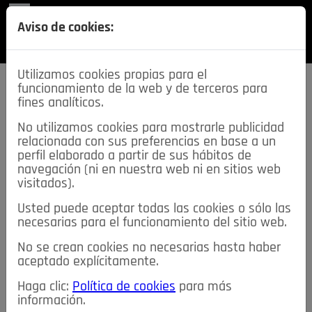
REVISTA
Aviso de cookies:
SECCIONES
Utilizamos cookies propias para el
funcionamiento de la web y de terceros para
fines analíticos.
No utilizamos cookies para mostrarle publicidad
relacionada con sus preferencias en base a un
descarga esta
perfil elaborado a partir de sus hábitos de
REVISTA
navegación (ni en nuestra web ni en sitios web
visitados).
Usted puede aceptar todas las cookies o sólo las
≡
NOTICIAS
necesarias para el funcionamiento del sitio web.
No se crean cookies no necesarias hasta haber
NOTICIAS
SERVICIOS DE INTERÉS
aceptado explícitamente.
TABLÓN DE ANUNCIOS
MIS ANUNCIOS
CONTACTO
Haga clic:
Política de cookies
para más
información.
NOSOTROS