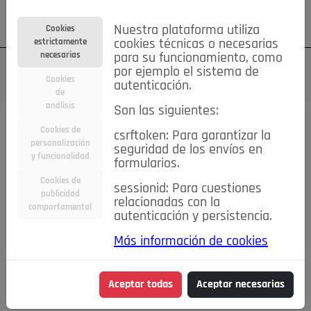
Su cuenta
Regístrese
¿Olvidó su contraseña?
Nuestra plataforma utiliza
Cookies
estrictamente
cookies técnicas o necesarias
necesarias
para su funcionamiento, como
por ejemplo el sistema de
Cookies
autenticación.
de
análisis
Son las siguientes:
Cookies de
csrftoken: Para garantizar la
TODAS
Deporte
Bicicletas
Deportes y Ocio
personalización
seguridad de los envíos en
y funcionalidad
formularios.
Empleo
Hogar
Electrodomésticos
Hogar y Jardín
Cookies de
sessionid: Para cuestiones
publicidad
Inmobiliaria
Niños y Bebés
Construcción y Reformas
relacionadas con la
comportamental
autenticación y persistencia.
Moda
Motor
Inmobiliaria
Accesorios
Ropa
Más información de cookies
Ocio
Coches
Motor y Accesorios
Motos
Otros
Cine, Libros y Música
Coleccionismo
Otros
Aceptar todas
Aceptar necesarias
Servicios
Tecnología
Empleo
Servicios