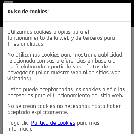
REVISTA
Aviso de cookies:
SECCIONES
Utilizamos cookies propias para el
funcionamiento de la web y de terceros para
fines analíticos.
No utilizamos cookies para mostrarle publicidad
relacionada con sus preferencias en base a un
descarga esta
perfil elaborado a partir de sus hábitos de
REVISTA
navegación (ni en nuestra web ni en sitios web
visitados).
Usted puede aceptar todas las cookies o sólo las
≡
NOTICIAS
necesarias para el funcionamiento del sitio web.
No se crean cookies no necesarias hasta haber
NOTICIAS
SERVICIOS DE INTERÉS
aceptado explícitamente.
TABLÓN DE ANUNCIOS
MIS ANUNCIOS
CONTACTO
Haga clic:
Política de cookies
para más
información.
NOSOTROS