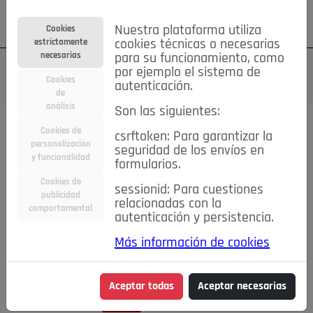
Su cuenta
Regístrese
¿Olvidó su contraseña?
Nuestra plataforma utiliza
Cookies
estrictamente
cookies técnicas o necesarias
necesarias
para su funcionamiento, como
por ejemplo el sistema de
Cookies
autenticación.
de
análisis
Son las siguientes:
Cookies de
csrftoken: Para garantizar la
TODAS
Deporte
Bicicletas
Deportes y Ocio
personalización
seguridad de los envíos en
y funcionalidad
formularios.
Empleo
Hogar
Electrodomésticos
Hogar y Jardín
Cookies de
sessionid: Para cuestiones
Inmobiliaria
Niños y Bebés
Construcción y Reformas
publicidad
relacionadas con la
comportamental
autenticación y persistencia.
Moda
Motor
Inmobiliaria
Accesorios
Ropa
Más información de cookies
Ocio
Coches
Motor y Accesorios
Motos
Otros
Cine, Libros y Música
Coleccionismo
Otros
Aceptar todas
Aceptar necesarias
Servicios
Tecnología
Empleo
Servicios