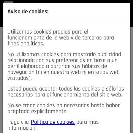
REVISTA
Aviso de cookies:
SECCIONES
Utilizamos cookies propias para el
funcionamiento de la web y de terceros para
fines analíticos.
No utilizamos cookies para mostrarle publicidad
relacionada con sus preferencias en base a un
descarga esta
perfil elaborado a partir de sus hábitos de
REVISTA
navegación (ni en nuestra web ni en sitios web
visitados).
Usted puede aceptar todas las cookies o sólo las
≡
NOTICIAS
necesarias para el funcionamiento del sitio web.
No se crean cookies no necesarias hasta haber
NOTICIAS
SERVICIOS DE INTERÉS
aceptado explícitamente.
TABLÓN DE ANUNCIOS
MIS ANUNCIOS
CONTACTO
Haga clic:
Política de cookies
para más
información.
NOSOTROS