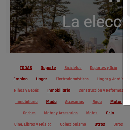
TODAS
Deporte
Bicicletas
Deportes y Ocio
Empleo
Hogar
Electrodomésticos
Hogar y Jardín
Inmobiliaria
Niños y Bebés
Construcción y Reformas
Moda
Motor
Inmobiliaria
Accesorios
Ropa
Ocio
Coches
Motor y Accesorios
Motos
Otros
Cine, Libros y Música
Coleccionismo
Otros