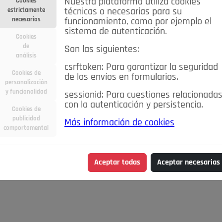
Nuestra plataforma utiliza cookies
Cookies
estrictamente
técnicas o necesarias para su
necesarias
funcionamiento, como por ejemplo el
sistema de autenticación.
Cookies
de
Son las siguientes:
análisis
csrftoken: Para garantizar la seguridad
Cookies de
de los envíos en formularios.
personalización
y funcionalidad
sessionid: Para cuestiones relacionada
con la autenticación y persistencia.
Cookies de
publicidad
Más información de cookies
comportamental
Aceptar todas
Aceptar necesarias