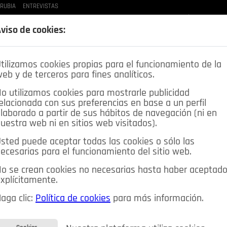
 RUBIA
ENTREVISTAS
LAS BUENAS MANERAS
LO QUE TE DIJE
SPLEEN DE POZUELO
CRÓNICAS DE UNA
viso de cookies:
tilizamos cookies propias para el funcionamiento de la
eb y de terceros para fines analíticos.
o utilizamos cookies para mostrarle publicidad
elacionada con sus preferencias en base a un perfil
laborado a partir de sus hábitos de navegación (ni en
uestra web ni en sitios web visitados).
sted puede aceptar todas las cookies o sólo las
DEPORTES
OPINIÓN IN
SALUD
🔴 EN DIRECTO
ecesarias para el funcionamiento del sitio web.
ia&Tecnología
Educación
Caridad
Pozuelo en imágenes
o se crean cookies no necesarias hasta haber aceptad
xplícitamente.
CIOS
MIS ANUNCIOS
CONTACTO
NOSOTROS
aga clic:
Política de cookies
para más información.