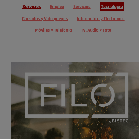
Servicios
Tecnología
Empleo
Servicios
Consolas y Videojuegos
Informática y Electrónica
Móviles y Telefonía
TV, Audio y Foto