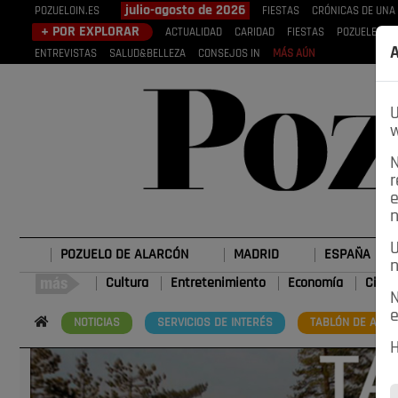
julio-agosto de 2026
POZUELOIN.ES
FIESTAS
CRÓNICAS DE UNA
+ POR EXPLORAR
ACTUALIDAD
CARIDAD
FIESTAS
POZUELEROS
A
ENTREVISTAS
SALUD&BELLEZA
CONSEJOS IN
MÁS AÚN
U
w
N
r
e
n
U
POZUELO DE ALARCÓN
MADRID
ESPAÑA
n
Cultura
Entretenimiento
Economía
Cienc
N
e
NOTICIAS
SERVICIOS DE INTERÉS
TABLÓN DE ANUN
H