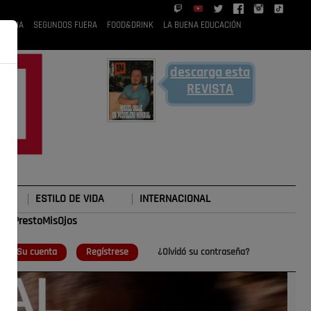
 RUBIA
SEGUNDOS FUERA
FOOD&DRINK
LA BUENA EDUCACIÓN
descarga esta
REVISTA
ESTILO DE VIDA
INTERNACIONAL
#TePrestoMisOjos
o
Su cuenta
Regístrese
¿Olvidó su contraseña?