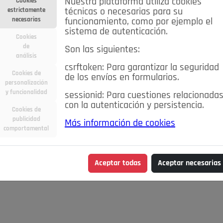
Nuestra plataforma utiliza cookies
Cookies
estrictamente
técnicas o necesarias para su
necesarias
funcionamiento, como por ejemplo el
sistema de autenticación.
Cookies
de
Son las siguientes:
análisis
csrftoken: Para garantizar la seguridad
Cookies de
de los envíos en formularios.
personalización
y funcionalidad
sessionid: Para cuestiones relacionada
con la autenticación y persistencia.
Cookies de
publicidad
Más información de cookies
comportamental
Aceptar todas
Aceptar necesarias