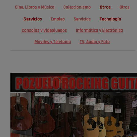
Otros
Cine, Libros y Música
Coleccionismo
Otros
Servicios
Tecnología
Empleo
Servicios
Consolas y Videojuegos
Informática y Electrónica
Móviles y Telefonía
TV, Audio y Foto