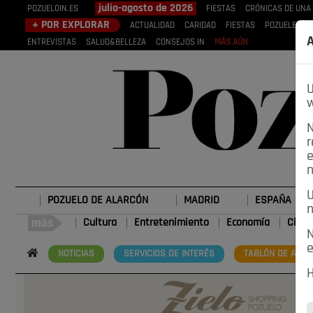
julio-agosto de 2026
POZUELOIN.ES
FIESTAS
CRÓNICAS DE UNA
+ POR EXPLORAR
ACTUALIDAD
CARIDAD
FIESTAS
POZUELEROS
A
ENTREVISTAS
SALUD&BELLEZA
CONSEJOS IN
MÁS AÚN
U
w
N
r
e
n
U
POZUELO DE ALARCÓN
MADRID
ESPAÑA
n
Cultura
Entretenimiento
Economía
Cienc
N
e
NOTICIAS
SERVICIOS DE INTERÉS
TABLÓN DE ANUN
H