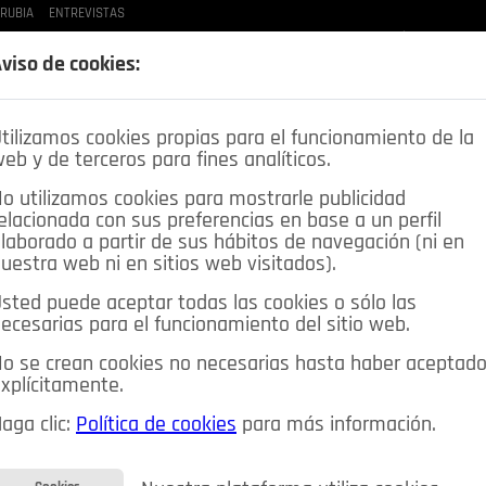
 RUBIA
ENTREVISTAS
LAS BUENAS MANERAS
LO QUE TE DIJE
SPLEEN DE POZUELO
CRÓNICAS DE UNA
viso de cookies:
tilizamos cookies propias para el funcionamiento de la
eb y de terceros para fines analíticos.
o utilizamos cookies para mostrarle publicidad
elacionada con sus preferencias en base a un perfil
laborado a partir de sus hábitos de navegación (ni en
uestra web ni en sitios web visitados).
sted puede aceptar todas las cookies o sólo las
DEPORTES
OPINIÓN IN
SALUD
🔴 EN DIRECTO
ecesarias para el funcionamiento del sitio web.
ia&Tecnología
Educación
Caridad
Pozuelo en imágenes
o se crean cookies no necesarias hasta haber aceptad
xplícitamente.
CIOS
MIS ANUNCIOS
CONTACTO
NOSOTROS
aga clic:
Política de cookies
para más información.