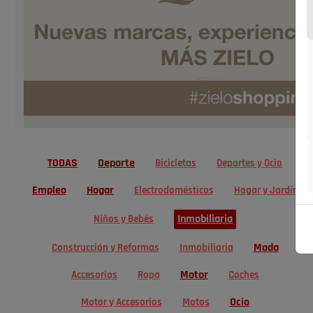
TODAS
Deporte
Bicicletas
Deportes y Ocio
Empleo
Hogar
Electrodomésticos
Hogar y Jardín
Inmobiliaria
Niños y Bebés
Moda
Construcción y Reformas
Inmobiliaria
Motor
Accesorios
Ropa
Coches
Ocio
Motor y Accesorios
Motos