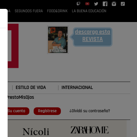
 RUBIA
SEGUNDOS FUERA
FOOD&DRINK
LA BUENA EDUCACIÓN
descarga esta
REVISTA
ESTILO DE VIDA
INTERNACIONAL
#TePrestoMisOjos
o
Su cuenta
Regístrese
¿Olvidó su contraseña?