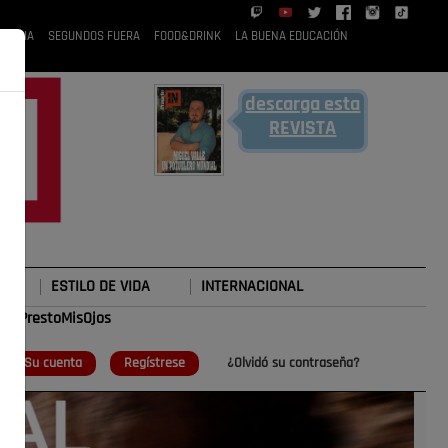
 RUBIA
SEGUNDOS FUERA
FOOD&DRINK
LA BUENA EDUCACIÓN
descarga esta
REVISTA
ESTILO DE VIDA
INTERNACIONAL
#TePrestoMisOjos
o
Su cuenta
Regístrese
¿Olvidó su contraseña?