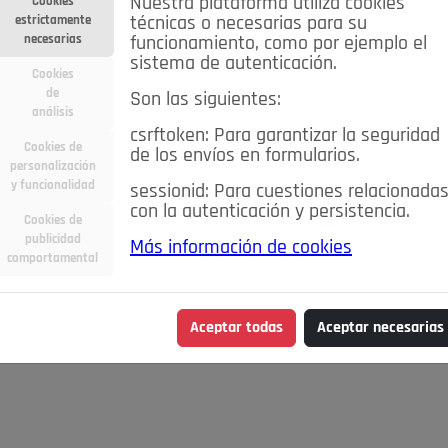
Nuestra plataforma utiliza cookies
Cookies
estrictamente
técnicas o necesarias para su
necesarias
funcionamiento, como por ejemplo el
sistema de autenticación.
Cookies
de
Son las siguientes:
análisis
csrftoken: Para garantizar la seguridad
Cookies de
de los envíos en formularios.
personalización
y funcionalidad
sessionid: Para cuestiones relacionada
con la autenticación y persistencia.
Cookies de
publicidad
Más información de cookies
comportamental
Aceptar todas
Aceptar necesarias