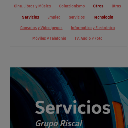
Otros
Cine, Libros y Música
Coleccionismo
Otros
Servicios
Tecnología
Empleo
Servicios
Consolas y Videojuegos
Informática y Electrónica
Móviles y Telefonía
TV, Audio y Foto