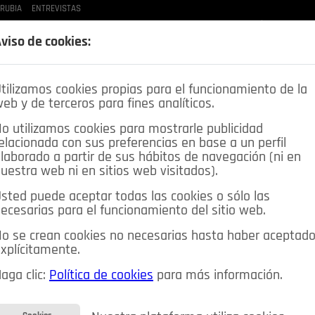
 RUBIA
ENTREVISTAS
LAS BUENAS MANERAS
LO QUE TE DIJE
SPLEEN DE POZUELO
CRÓNICAS DE UNA
viso de cookies:
tilizamos cookies propias para el funcionamiento de la
eb y de terceros para fines analíticos.
o utilizamos cookies para mostrarle publicidad
elacionada con sus preferencias en base a un perfil
laborado a partir de sus hábitos de navegación (ni en
uestra web ni en sitios web visitados).
sted puede aceptar todas las cookies o sólo las
DEPORTES
OPINIÓN IN
SALUD
🔴 EN DIRECTO
ecesarias para el funcionamiento del sitio web.
ia&Tecnología
Educación
Caridad
Pozuelo en imágenes
o se crean cookies no necesarias hasta haber aceptad
xplícitamente.
CIOS
MIS ANUNCIOS
CONTACTO
NOSOTROS
aga clic:
Política de cookies
para más información.