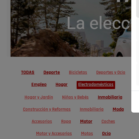
TODAS
Deporte
Bicicletas
Deportes y Ocio
Empleo
Hogar
Electrodomésticos
Inmobiliaria
Hogar y Jardín
Niños y Bebés
Moda
Construcción y Reformas
Inmobiliaria
Motor
Accesorios
Ropa
Coches
Ocio
Motor y Accesorios
Motos