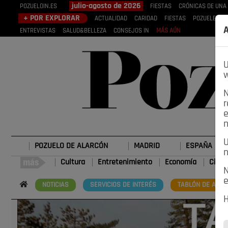
julio-agosto de 2026
POZUELOIN.ES
FIESTAS
CRÓNICAS DE UNA
+ POR EXPLORAR
ACTUALIDAD
CARIDAD
FIESTAS
POZUELEROS
A
ENTREVISTAS
SALUD&BELLEZA
CONSEJOS IN
MÁS AÚN
U
w
N
r
e
n
U
POZUELO DE ALARCÓN
MADRID
ESPAÑA
n
Cultura
Entretenimiento
Economía
Cienc
N
e
NOTICIAS
SERVICIOS DE INTERÉS
TABLÓN DE ANUN
H