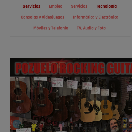
Servicios
Tecnología
Empleo
Servicios
Consolas y Videojuegos
Informática y Electrónica
Móviles y Telefonía
TV, Audio y Foto