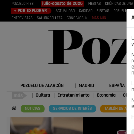
julio-agosto de 2026
POZUELOIN.ES
FIESTAS
CRÓNICAS DE UNA
+ POR EXPLORAR
ACTUALIDAD
CARIDAD
FIESTAS
POZUELEROS
A
ENTREVISTAS
SALUD&BELLEZA
CONSEJOS IN
MÁS AÚN
U
w
N
r
e
n
U
POZUELO DE ALARCÓN
MADRID
ESPAÑA
n
Cultura
Entretenimiento
Economía
Cienc
N
e
NOTICIAS
SERVICIOS DE INTERÉS
TABLÓN DE ANUN
H