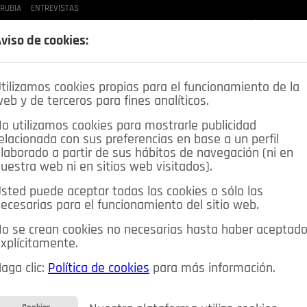
 RUBIA
ENTREVISTAS
LAS BUENAS MANERAS
LO QUE TE DIJE
SPLEEN DE POZUELO
CRÓNICAS DE UNA
viso de cookies:
tilizamos cookies propias para el funcionamiento de la
eb y de terceros para fines analíticos.
o utilizamos cookies para mostrarle publicidad
elacionada con sus preferencias en base a un perfil
laborado a partir de sus hábitos de navegación (ni en
uestra web ni en sitios web visitados).
sted puede aceptar todas las cookies o sólo las
DEPORTES
OPINIÓN IN
SALUD
🔴 EN DIRECTO
ecesarias para el funcionamiento del sitio web.
ia&Tecnología
Educación
Caridad
Pozuelo en imágenes
o se crean cookies no necesarias hasta haber aceptad
xplícitamente.
CIOS
MIS ANUNCIOS
CONTACTO
NOSOTROS
aga clic:
Política de cookies
para más información.