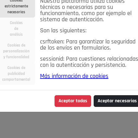
Nuestra plataforma utiliza cookies
Cookies
estrictamente
técnicas o necesarias para su
necesarias
funcionamiento, como por ejemplo el
sistema de autenticación.
Cookies
de
Son las siguientes:
análisis
csrftoken: Para garantizar la seguridad
Cookies de
de los envíos en formularios.
personalización
y funcionalidad
sessionid: Para cuestiones relacionada
con la autenticación y persistencia.
Cookies de
publicidad
Más información de cookies
comportamental
Aceptar todas
Aceptar necesarias