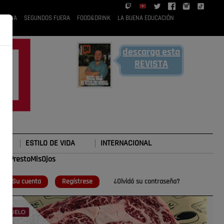
 RUBIA
SEGUNDOS FUERA
FOOD&DRINK
LA BUENA EDUCACIÓN
descarga esta
REVISTA
ESTILO DE VIDA
INTERNACIONAL
#TePrestoMisOjos
o
Su cuenta
Regístrese
¿Olvidó su contraseña?