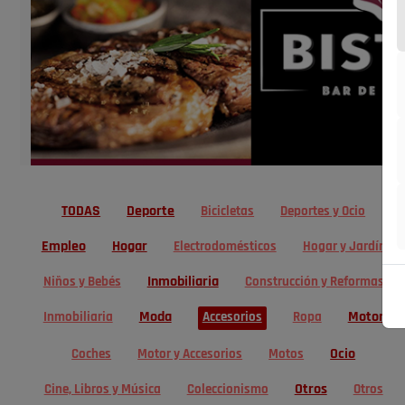
TODAS
Deporte
Bicicletas
Deportes y Ocio
Empleo
Hogar
Electrodomésticos
Hogar y Jardín
Inmobiliaria
Niños y Bebés
Construcción y Reformas
Moda
Motor
Inmobiliaria
Accesorios
Ropa
Ocio
Coches
Motor y Accesorios
Motos
Otros
Cine, Libros y Música
Coleccionismo
Otros