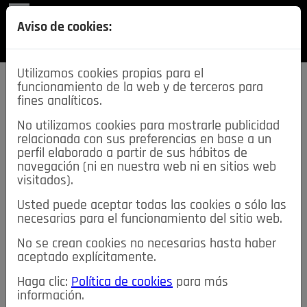
REVISTA
Aviso de cookies:
SECCIONES
Utilizamos cookies propias para el
funcionamiento de la web y de terceros para
fines analíticos.
No utilizamos cookies para mostrarle publicidad
relacionada con sus preferencias en base a un
descarga esta
perfil elaborado a partir de sus hábitos de
REVISTA
navegación (ni en nuestra web ni en sitios web
visitados).
Usted puede aceptar todas las cookies o sólo las
≡
NOTICIAS
necesarias para el funcionamiento del sitio web.
No se crean cookies no necesarias hasta haber
NOTICIAS
SERVICIOS DE INTERÉS
aceptado explícitamente.
TABLÓN DE ANUNCIOS
MIS ANUNCIOS
CONTACTO
Haga clic:
Política de cookies
para más
información.
NOSOTROS