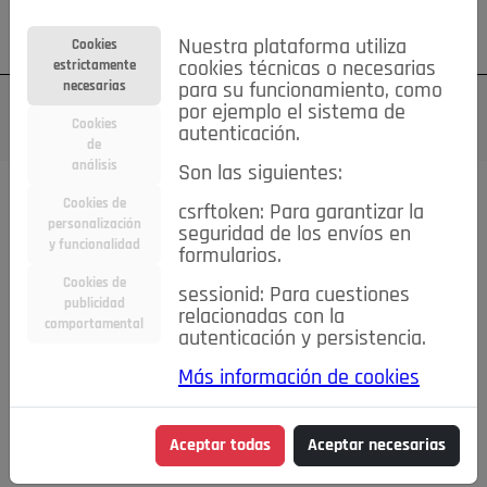
Su cuenta
Regístrese
¿Olvidó su contraseña?
Nuestra plataforma utiliza
Cookies
estrictamente
cookies técnicas o necesarias
necesarias
para su funcionamiento, como
por ejemplo el sistema de
Cookies
autenticación.
de
análisis
Son las siguientes:
Cookies de
csrftoken: Para garantizar la
TODAS
Deporte
Bicicletas
Deportes y Ocio
personalización
seguridad de los envíos en
y funcionalidad
formularios.
Empleo
Hogar
Electrodomésticos
Hogar y Jardín
Cookies de
sessionid: Para cuestiones
Inmobiliaria
Niños y Bebés
Construcción y Reformas
publicidad
relacionadas con la
comportamental
autenticación y persistencia.
Moda
Motor
Inmobiliaria
Accesorios
Ropa
Más información de cookies
Ocio
Coches
Motor y Accesorios
Motos
Otros
Cine, Libros y Música
Coleccionismo
Otros
Aceptar todas
Aceptar necesarias
Servicios
Tecnología
Empleo
Servicios