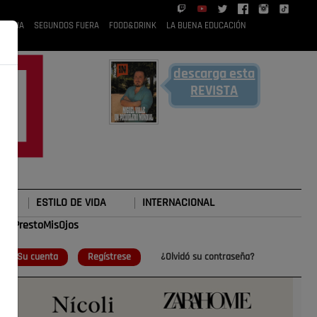
 RUBIA
SEGUNDOS FUERA
FOOD&DRINK
LA BUENA EDUCACIÓN
descarga esta
REVISTA
ESTILO DE VIDA
INTERNACIONAL
#TePrestoMisOjos
o
Su cuenta
Regístrese
¿Olvidó su contraseña?