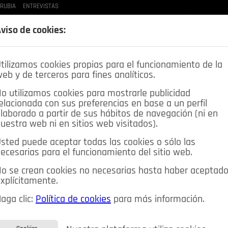
 RUBIA
ENTREVISTAS
LAS BUENAS MANERAS
LO QUE TE DIJE
SPLEEN DE POZUELO
CRÓNICAS DE UNA
viso de cookies:
tilizamos cookies propias para el funcionamiento de la
eb y de terceros para fines analíticos.
o utilizamos cookies para mostrarle publicidad
elacionada con sus preferencias en base a un perfil
laborado a partir de sus hábitos de navegación (ni en
uestra web ni en sitios web visitados).
sted puede aceptar todas las cookies o sólo las
DEPORTES
OPINIÓN IN
SALUD
🔴 EN DIRECTO
ecesarias para el funcionamiento del sitio web.
ia&Tecnología
Educación
Caridad
Pozuelo en imágenes
o se crean cookies no necesarias hasta haber aceptad
xplícitamente.
CIOS
MIS ANUNCIOS
CONTACTO
NOSOTROS
aga clic:
Política de cookies
para más información.