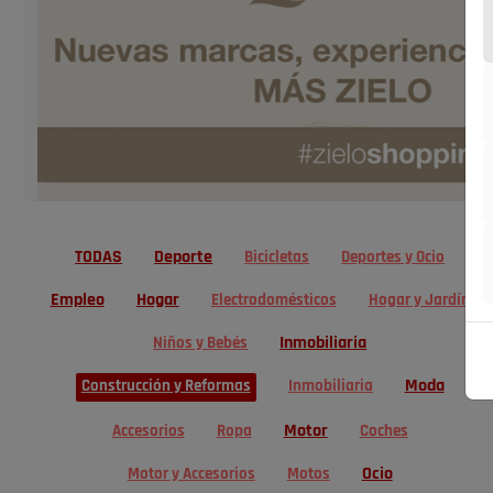
TODAS
Deporte
Bicicletas
Deportes y Ocio
Empleo
Hogar
Electrodomésticos
Hogar y Jardín
Inmobiliaria
Niños y Bebés
Moda
Construcción y Reformas
Inmobiliaria
Motor
Accesorios
Ropa
Coches
Ocio
Motor y Accesorios
Motos