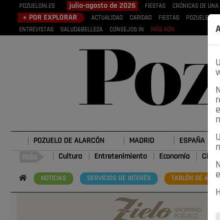
julio-agosto de 2026
POZUELOIN.ES
FIESTAS
CRÓNICAS DE UNA
+ POR EXPLORAR
ACTUALIDAD
CARIDAD
FIESTAS
POZUELEROS
A
ENTREVISTAS
SALUD&BELLEZA
CONSEJOS IN
MÁS AÚN
U
w
N
r
e
n
U
POZUELO DE ALARCÓN
MADRID
ESPAÑA
n
Cultura
Entretenimiento
Economía
Cienc
N
e
NOTICIAS
SERVICIOS DE INTERÉS
TABLÓN DE ANUN
H