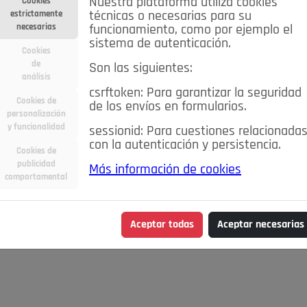
Nuestra plataforma utiliza cookies
Cookies
estrictamente
técnicas o necesarias para su
necesarias
funcionamiento, como por ejemplo el
sistema de autenticación.
Cookies
de
Son las siguientes:
análisis
csrftoken: Para garantizar la seguridad
Cookies de
de los envíos en formularios.
personalización
y funcionalidad
sessionid: Para cuestiones relacionada
con la autenticación y persistencia.
Cookies de
publicidad
Más información de cookies
comportamental
Aceptar todas
Aceptar necesarias