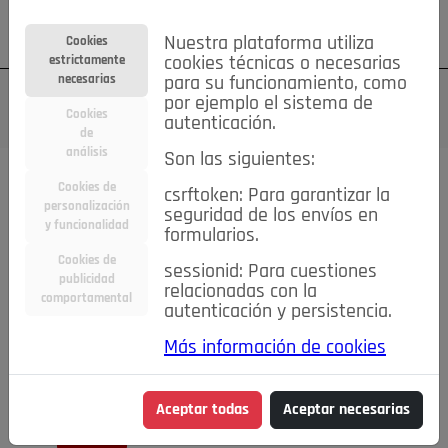
Su cuenta
Regístrese
¿Olvidó su contraseña?
Nuestra plataforma utiliza
Cookies
estrictamente
cookies técnicas o necesarias
necesarias
para su funcionamiento, como
por ejemplo el sistema de
Cookies
autenticación.
de
análisis
Son las siguientes:
Cookies de
csrftoken: Para garantizar la
TODAS
Deporte
Bicicletas
Deportes y Ocio
personalización
seguridad de los envíos en
y funcionalidad
formularios.
Empleo
Hogar
Electrodomésticos
Hogar y Jardín
Cookies de
sessionid: Para cuestiones
Inmobiliaria
Niños y Bebés
Construcción y Reformas
publicidad
relacionadas con la
comportamental
autenticación y persistencia.
Moda
Motor
Inmobiliaria
Accesorios
Ropa
Más información de cookies
Ocio
Coches
Motor y Accesorios
Motos
Otros
Cine, Libros y Música
Coleccionismo
Otros
Aceptar todas
Aceptar necesarias
Servicios
Tecnología
Empleo
Servicios