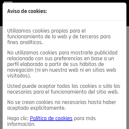
REVISTA
Aviso de cookies:
SECCIONES
Utilizamos cookies propias para el
funcionamiento de la web y de terceros para
fines analíticos.
No utilizamos cookies para mostrarle publicidad
relacionada con sus preferencias en base a un
descarga esta
perfil elaborado a partir de sus hábitos de
REVISTA
navegación (ni en nuestra web ni en sitios web
visitados).
Usted puede aceptar todas las cookies o sólo las
≡
NOTICIAS
necesarias para el funcionamiento del sitio web.
No se crean cookies no necesarias hasta haber
NOTICIAS
SERVICIOS DE INTERÉS
aceptado explícitamente.
TABLÓN DE ANUNCIOS
MIS ANUNCIOS
CONTACTO
Haga clic:
Política de cookies
para más
información.
NOSOTROS