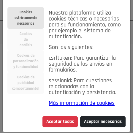
Su cuenta
Regístrese
¿Olvidó su contraseña?
Nuestra plataforma utiliza
Cookies
estrictamente
cookies técnicas o necesarias
necesarias
para su funcionamiento, como
por ejemplo el sistema de
Cookies
autenticación.
de
análisis
Son las siguientes:
Cookies de
csrftoken: Para garantizar la
TODAS
Deporte
Bicicletas
Deportes y Ocio
personalización
seguridad de los envíos en
y funcionalidad
formularios.
Empleo
Hogar
Electrodomésticos
Hogar y Jardín
Cookies de
sessionid: Para cuestiones
Inmobiliaria
Niños y Bebés
Construcción y Reformas
publicidad
relacionadas con la
comportamental
autenticación y persistencia.
Moda
Motor
Inmobiliaria
Accesorios
Ropa
Más información de cookies
Ocio
Coches
Motor y Accesorios
Motos
Otros
Cine, Libros y Música
Coleccionismo
Otros
Aceptar todas
Aceptar necesarias
Servicios
Tecnología
Empleo
Servicios