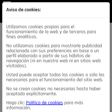
REVISTA
Aviso de cookies:
SECCIONES
Utilizamos cookies propias para el
funcionamiento de la web y de terceros para
fines analíticos.
No utilizamos cookies para mostrarle publicidad
relacionada con sus preferencias en base a un
descarga esta
perfil elaborado a partir de sus hábitos de
REVISTA
navegación (ni en nuestra web ni en sitios web
visitados).
Usted puede aceptar todas las cookies o sólo las
≡
NOTICIAS
necesarias para el funcionamiento del sitio web.
No se crean cookies no necesarias hasta haber
NOTICIAS
SERVICIOS DE INTERÉS
aceptado explícitamente.
TABLÓN DE ANUNCIOS
MIS ANUNCIOS
CONTACTO
Haga clic:
Política de cookies
para más
información.
NOSOTROS