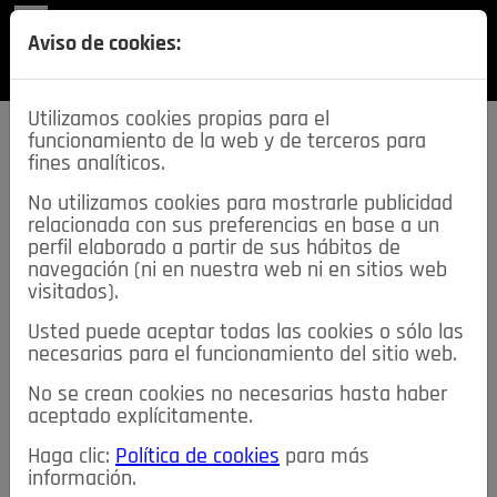
REVISTA
Aviso de cookies:
SECCIONES
Utilizamos cookies propias para el
funcionamiento de la web y de terceros para
fines analíticos.
No utilizamos cookies para mostrarle publicidad
relacionada con sus preferencias en base a un
descarga esta
perfil elaborado a partir de sus hábitos de
REVISTA
navegación (ni en nuestra web ni en sitios web
visitados).
Usted puede aceptar todas las cookies o sólo las
≡
NOTICIAS
necesarias para el funcionamiento del sitio web.
No se crean cookies no necesarias hasta haber
NOTICIAS
SERVICIOS DE INTERÉS
aceptado explícitamente.
TABLÓN DE ANUNCIOS
MIS ANUNCIOS
CONTACTO
Haga clic:
Política de cookies
para más
información.
NOSOTROS