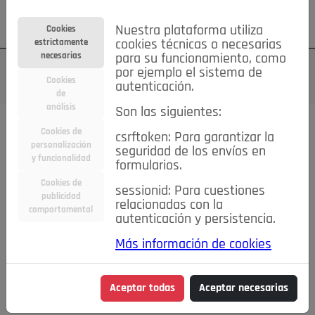
Su cuenta
Regístrese
¿Olvidó su contraseña?
Nuestra plataforma utiliza
Cookies
estrictamente
cookies técnicas o necesarias
necesarias
para su funcionamiento, como
por ejemplo el sistema de
Cookies
autenticación.
de
análisis
Son las siguientes:
Cookies de
csrftoken: Para garantizar la
TODAS
Deporte
Bicicletas
Deportes y Ocio
personalización
seguridad de los envíos en
y funcionalidad
formularios.
Empleo
Hogar
Electrodomésticos
Hogar y Jardín
Cookies de
sessionid: Para cuestiones
Inmobiliaria
Niños y Bebés
Construcción y Reformas
publicidad
relacionadas con la
comportamental
autenticación y persistencia.
Moda
Motor
Inmobiliaria
Accesorios
Ropa
Más información de cookies
Ocio
Coches
Motor y Accesorios
Motos
Otros
Cine, Libros y Música
Coleccionismo
Otros
Aceptar todas
Aceptar necesarias
Servicios
Tecnología
Empleo
Servicios