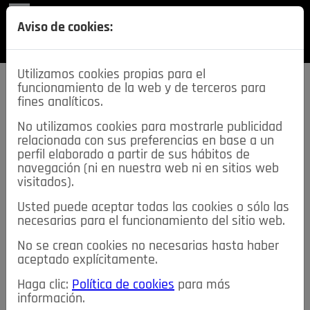
REVISTA
Aviso de cookies:
SECCIONES
Utilizamos cookies propias para el
funcionamiento de la web y de terceros para
fines analíticos.
No utilizamos cookies para mostrarle publicidad
relacionada con sus preferencias en base a un
descarga esta
perfil elaborado a partir de sus hábitos de
REVISTA
navegación (ni en nuestra web ni en sitios web
visitados).
Usted puede aceptar todas las cookies o sólo las
≡
NOTICIAS
necesarias para el funcionamiento del sitio web.
No se crean cookies no necesarias hasta haber
NOTICIAS
SERVICIOS DE INTERÉS
aceptado explícitamente.
TABLÓN DE ANUNCIOS
MIS ANUNCIOS
CONTACTO
Haga clic:
Política de cookies
para más
información.
NOSOTROS