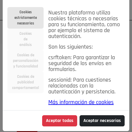
Su cuenta
Regístrese
¿Olvidó su contraseña?
Nuestra plataforma utiliza
Cookies
estrictamente
cookies técnicas o necesarias
necesarias
para su funcionamiento, como
por ejemplo el sistema de
Cookies
autenticación.
de
análisis
Son las siguientes:
Cookies de
csrftoken: Para garantizar la
TODAS
Deporte
Bicicletas
Deportes y Ocio
personalización
seguridad de los envíos en
y funcionalidad
formularios.
Empleo
Hogar
Electrodomésticos
Hogar y Jardín
Cookies de
sessionid: Para cuestiones
Inmobiliaria
Niños y Bebés
Construcción y Reformas
publicidad
relacionadas con la
comportamental
autenticación y persistencia.
Moda
Motor
Inmobiliaria
Accesorios
Ropa
Más información de cookies
Ocio
Coches
Motor y Accesorios
Motos
Otros
Cine, Libros y Música
Coleccionismo
Otros
Aceptar todas
Aceptar necesarias
Servicios
Tecnología
Empleo
Servicios