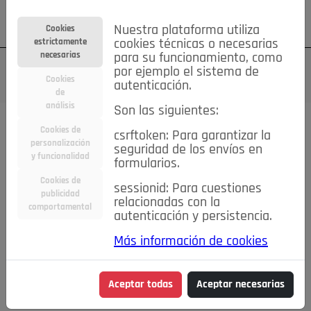
Su cuenta
Regístrese
¿Olvidó su contraseña?
Nuestra plataforma utiliza
Cookies
estrictamente
cookies técnicas o necesarias
necesarias
para su funcionamiento, como
por ejemplo el sistema de
Cookies
autenticación.
de
análisis
Son las siguientes:
Cookies de
csrftoken: Para garantizar la
TODAS
Deporte
Bicicletas
Deportes y Ocio
personalización
seguridad de los envíos en
y funcionalidad
formularios.
Empleo
Hogar
Electrodomésticos
Hogar y Jardín
Cookies de
sessionid: Para cuestiones
Inmobiliaria
Niños y Bebés
Construcción y Reformas
publicidad
relacionadas con la
comportamental
autenticación y persistencia.
Moda
Motor
Inmobiliaria
Accesorios
Ropa
Más información de cookies
Ocio
Coches
Motor y Accesorios
Motos
Otros
Cine, Libros y Música
Coleccionismo
Otros
Aceptar todas
Aceptar necesarias
Servicios
Tecnología
Empleo
Servicios