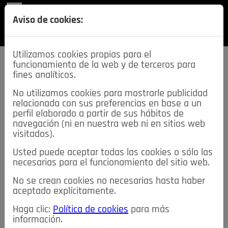
REVISTA
Aviso de cookies:
SECCIONES
Utilizamos cookies propias para el
funcionamiento de la web y de terceros para
fines analíticos.
No utilizamos cookies para mostrarle publicidad
relacionada con sus preferencias en base a un
descarga esta
perfil elaborado a partir de sus hábitos de
REVISTA
navegación (ni en nuestra web ni en sitios web
visitados).
Usted puede aceptar todas las cookies o sólo las
≡
NOTICIAS
necesarias para el funcionamiento del sitio web.
No se crean cookies no necesarias hasta haber
NOTICIAS
SERVICIOS DE INTERÉS
aceptado explícitamente.
TABLÓN DE ANUNCIOS
MIS ANUNCIOS
CONTACTO
Haga clic:
Política de cookies
para más
información.
NOSOTROS