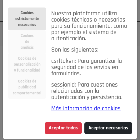
Su cuenta
Regístrese
¿Olvidó su contraseña?
Nuestra plataforma utiliza
Cookies
estrictamente
cookies técnicas o necesarias
necesarias
para su funcionamiento, como
por ejemplo el sistema de
Cookies
autenticación.
de
análisis
Son las siguientes:
Cookies de
csrftoken: Para garantizar la
TODAS
Deporte
Bicicletas
Deportes y Ocio
personalización
seguridad de los envíos en
y funcionalidad
formularios.
Empleo
Hogar
Electrodomésticos
Hogar y Jardín
Cookies de
sessionid: Para cuestiones
Inmobiliaria
Niños y Bebés
Construcción y Reformas
publicidad
relacionadas con la
comportamental
autenticación y persistencia.
Moda
Motor
Inmobiliaria
Accesorios
Ropa
Más información de cookies
Ocio
Coches
Motor y Accesorios
Motos
Otros
Cine, Libros y Música
Coleccionismo
Otros
Aceptar todas
Aceptar necesarias
Servicios
Tecnología
Empleo
Servicios