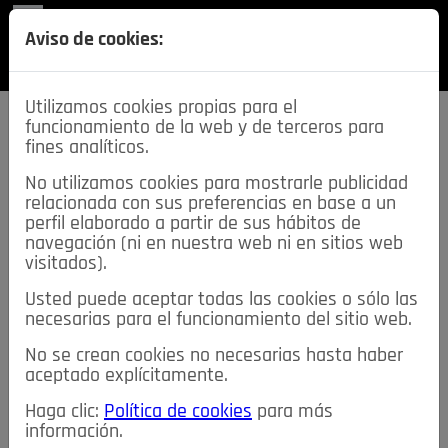
REVISTA
Aviso de cookies:
SECCIONES
Utilizamos cookies propias para el
funcionamiento de la web y de terceros para
fines analíticos.
No utilizamos cookies para mostrarle publicidad
relacionada con sus preferencias en base a un
descarga esta
perfil elaborado a partir de sus hábitos de
REVISTA
navegación (ni en nuestra web ni en sitios web
visitados).
Usted puede aceptar todas las cookies o sólo las
≡
NOTICIAS
necesarias para el funcionamiento del sitio web.
No se crean cookies no necesarias hasta haber
NOTICIAS
SERVICIOS DE INTERÉS
aceptado explícitamente.
TABLÓN DE ANUNCIOS
MIS ANUNCIOS
CONTACTO
Haga clic:
Política de cookies
para más
información.
NOSOTROS