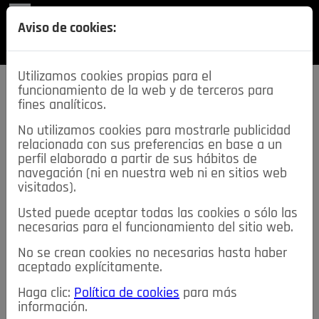
REVISTA
Aviso de cookies:
SECCIONES
Utilizamos cookies propias para el
funcionamiento de la web y de terceros para
fines analíticos.
No utilizamos cookies para mostrarle publicidad
relacionada con sus preferencias en base a un
descarga esta
perfil elaborado a partir de sus hábitos de
REVISTA
navegación (ni en nuestra web ni en sitios web
visitados).
Usted puede aceptar todas las cookies o sólo las
≡
NOTICIAS
necesarias para el funcionamiento del sitio web.
No se crean cookies no necesarias hasta haber
NOTICIAS
SERVICIOS DE INTERÉS
aceptado explícitamente.
TABLÓN DE ANUNCIOS
MIS ANUNCIOS
CONTACTO
Haga clic:
Política de cookies
para más
información.
NOSOTROS