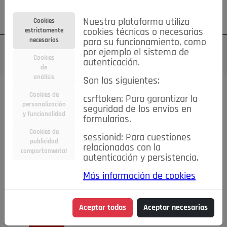
Su cuenta
Regístrese
¿Olvidó su contraseña?
Nuestra plataforma utiliza
Cookies
estrictamente
cookies técnicas o necesarias
necesarias
para su funcionamiento, como
por ejemplo el sistema de
Cookies
autenticación.
de
análisis
Son las siguientes:
Cookies de
csrftoken: Para garantizar la
TODAS
Deporte
Bicicletas
Deportes y Ocio
personalización
seguridad de los envíos en
y funcionalidad
formularios.
Empleo
Hogar
Electrodomésticos
Hogar y Jardín
Cookies de
sessionid: Para cuestiones
Inmobiliaria
Niños y Bebés
Construcción y Reformas
publicidad
relacionadas con la
comportamental
autenticación y persistencia.
Moda
Motor
Inmobiliaria
Accesorios
Ropa
Más información de cookies
Ocio
Coches
Motor y Accesorios
Motos
Otros
Cine, Libros y Música
Coleccionismo
Otros
Aceptar todas
Aceptar necesarias
Servicios
Tecnología
Empleo
Servicios