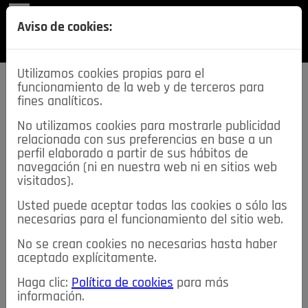
REVISTA
Aviso de cookies:
SECCIONES
Utilizamos cookies propias para el
funcionamiento de la web y de terceros para
fines analíticos.
No utilizamos cookies para mostrarle publicidad
relacionada con sus preferencias en base a un
descarga esta
perfil elaborado a partir de sus hábitos de
REVISTA
navegación (ni en nuestra web ni en sitios web
visitados).
Usted puede aceptar todas las cookies o sólo las
≡
NOTICIAS
necesarias para el funcionamiento del sitio web.
No se crean cookies no necesarias hasta haber
NOTICIAS
SERVICIOS DE INTERÉS
aceptado explícitamente.
TABLÓN DE ANUNCIOS
MIS ANUNCIOS
CONTACTO
Haga clic:
Política de cookies
para más
información.
NOSOTROS