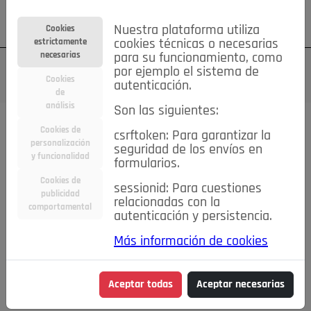
Su cuenta
Regístrese
¿Olvidó su contraseña?
Nuestra plataforma utiliza
Cookies
estrictamente
cookies técnicas o necesarias
necesarias
para su funcionamiento, como
por ejemplo el sistema de
Cookies
autenticación.
de
análisis
Son las siguientes:
Cookies de
csrftoken: Para garantizar la
TODAS
Deporte
Bicicletas
Deportes y Ocio
personalización
seguridad de los envíos en
y funcionalidad
formularios.
Empleo
Hogar
Electrodomésticos
Hogar y Jardín
Cookies de
sessionid: Para cuestiones
Inmobiliaria
Niños y Bebés
Construcción y Reformas
publicidad
relacionadas con la
comportamental
autenticación y persistencia.
Moda
Motor
Inmobiliaria
Accesorios
Ropa
Más información de cookies
Ocio
Coches
Motor y Accesorios
Motos
Otros
Cine, Libros y Música
Coleccionismo
Otros
Aceptar todas
Aceptar necesarias
Servicios
Tecnología
Empleo
Servicios