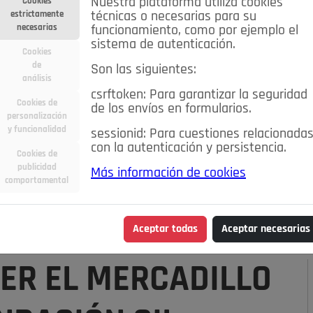
Nuestra plataforma utiliza cookies
Cookies
estrictamente
técnicas o necesarias para su
necesarias
funcionamiento, como por ejemplo el
sistema de autenticación.
Cookies
de
Son las siguientes:
análisis
csrftoken: Para garantizar la seguridad
Cookies de
de los envíos en formularios.
personalización
y funcionalidad
sessionid: Para cuestiones relacionada
con la autenticación y persistencia.
Cookies de
publicidad
Más información de cookies
ra
Deportes
Economía
Educación
comportamental
Madrid
Opinión IN
Pozuelo de Alarcón
Pozuelo en
Aceptar todas
Aceptar necesarias
ER EL MERCADILLO