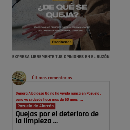
EXPRESA LIBREMENTE TUS OPINIONES EN EL BUZÓN
Últimos comentarios
Señora Alcaldesa Ud no ha vivido nunca en Pozuelo ,
pero yo si desde hace más de 60 años , …
Pozuelo de Alarcón
Quejas por el deterioro de
la limpieza …