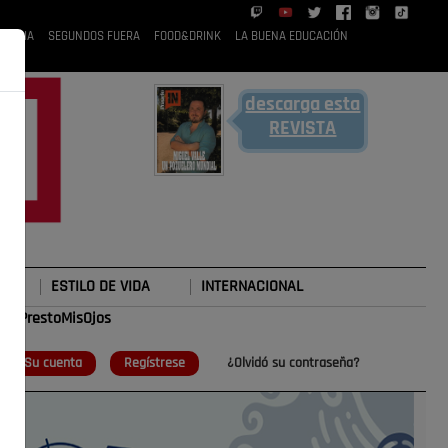
 RUBIA
SEGUNDOS FUERA
FOOD&DRINK
LA BUENA EDUCACIÓN
descarga esta
REVISTA
ESTILO DE VIDA
INTERNACIONAL
#TePrestoMisOjos
o
Su cuenta
Regístrese
¿Olvidó su contraseña?