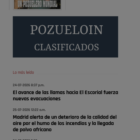
Será amigo de alguien importante...en el Congreso,
Senado, en la Policía o en la politica
Pozuelo de Alarcón
🔴 EXCLUSIVA | El comisario
de la …
😆Durán menos qué un caramelo en la puerta de un
colegio 🍬
Pozuelo de Alarcón
Lo más leído
🔴 EXCLUSIVA | El comisario
24-07-2026 8:37 p.m.
de la …
El avance de las llamas hacia El Escorial fuerza
nuevas evacuaciones
se va porke no tiene piscina 🤪🤪🤪
25-07-2026 12:22 a.m.
Pozuelo de Alarcón
Madrid alerta de un deterioro de la calidad del
🔴 EXCLUSIVA | El comisario
aire por el humo de los incendios y la llegada
de la …
de polvo africano