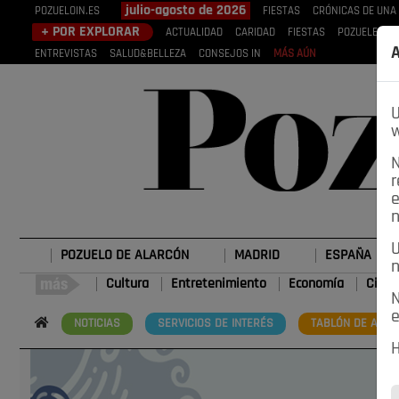
julio-agosto de 2026
POZUELOIN.ES
FIESTAS
CRÓNICAS DE UNA
+ POR EXPLORAR
ACTUALIDAD
CARIDAD
FIESTAS
POZUELEROS
A
ENTREVISTAS
SALUD&BELLEZA
CONSEJOS IN
MÁS AÚN
U
w
N
r
e
n
U
POZUELO DE ALARCÓN
MADRID
ESPAÑA
n
Cultura
Entretenimiento
Economía
Cienc
N
e
NOTICIAS
SERVICIOS DE INTERÉS
TABLÓN DE ANUN
H