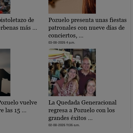
istoletazo de
Pozuelo presenta unas fiestas
verbenas más …
patronales con nueve días de
conciertos, …
03-08-2026 4 p.m.
ozuelo vuelve
La Quedada Generacional
re las 15 …
regresa a Pozuelo con los
grandes éxitos …
02-08-2026 11:36 a.m.