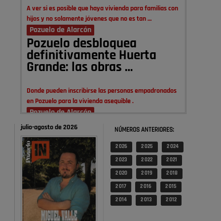
A ver si es posible que haya vivienda para familias con
hijos y no solamente jóvenes que no es tan …
Pozuelo de Alarcón
Pozuelo desbloquea
definitivamente Huerta
Grande: las obras …
Donde pueden inscribirse las personas empadronados
en Pozuelo para la vivienda asequible .
Pozuelo de Alarcón
Pozuelo desbloquea
julio-agosto de 2026
NÚMEROS ANTERIORES:
definitivamente Huerta
Grande: las obras …
2 026
2 025
2 024
2 023
2 022
2 021
También pienso que si no fuéramos tan sucios no haría
2 020
2 019
2 018
falta denunciar nada
2 017
2 016
2 015
Pozuelo de Alarcón
2 014
2 013
2 012
Quejas por el deterioro de
la limpieza …