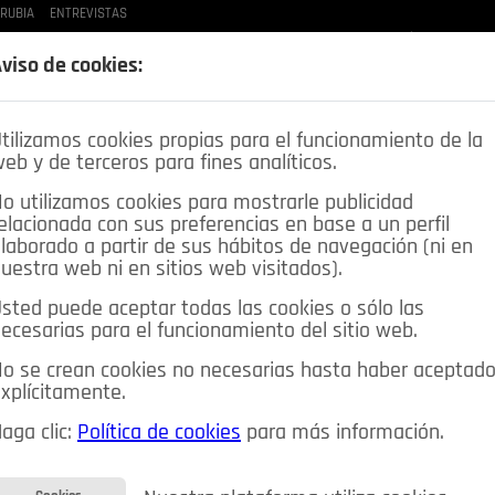
 RUBIA
ENTREVISTAS
LAS BUENAS MANERAS
LO QUE TE DIJE
SPLEEN DE POZUELO
CRÓNICAS DE UNA
viso de cookies:
tilizamos cookies propias para el funcionamiento de la
eb y de terceros para fines analíticos.
o utilizamos cookies para mostrarle publicidad
elacionada con sus preferencias en base a un perfil
laborado a partir de sus hábitos de navegación (ni en
uestra web ni en sitios web visitados).
sted puede aceptar todas las cookies o sólo las
DEPORTES
OPINIÓN IN
SALUD
🔴 EN DIRECTO
ecesarias para el funcionamiento del sitio web.
ia&Tecnología
Educación
Caridad
Pozuelo en imágenes
o se crean cookies no necesarias hasta haber aceptad
xplícitamente.
CIOS
MIS ANUNCIOS
CONTACTO
NOSOTROS
aga clic:
Política de cookies
para más información.