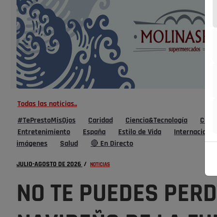
Todas las noticias..
#TePrestoMisOjos
Caridad
Ciencia&Tecnología
Cultu
Entretenimiento
España
Estilo de Vida
Internacional
imágenes
Salud
🔴 En Directo
JULIO-AGOSTO DE 2026
/
NOTICIAS
NO TE PUEDES PERD