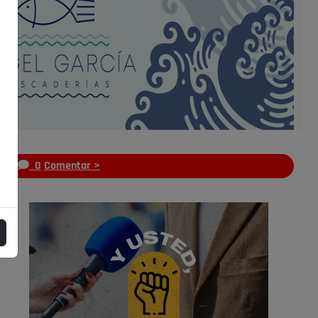
s
0
Comentar >