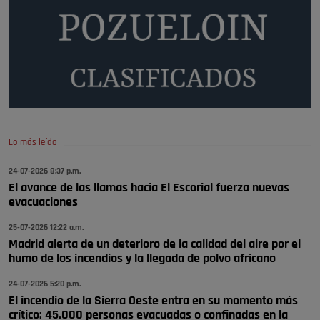
se va porke no tiene piscina 🤪🤪🤪
Pozuelo de Alarcón
🔴 EXCLUSIVA | El comisario de la …
Y ese quien es, apenas se ven patrullas en la estación, como si se van
todos, no vamos a notar …
Pozuelo de Alarcón
🔴 EXCLUSIVA | El comisario de la …
Lo más leído
24-07-2026 8:37 p.m.
A ver si llega alguno que de verdad le importe la seguridad de Pozuelo
El avance de las llamas hacia El Escorial fuerza nuevas
Pozuelo de Alarcón
evacuaciones
🔴 EXCLUSIVA | El comisario de la …
25-07-2026 12:22 a.m.
Madrid alerta de un deterioro de la calidad del aire por el
humo de los incendios y la llegada de polvo africano
24-07-2026 5:20 p.m.
El incendio de la Sierra Oeste entra en su momento más
crítico: 45.000 personas evacuadas o confinadas en la