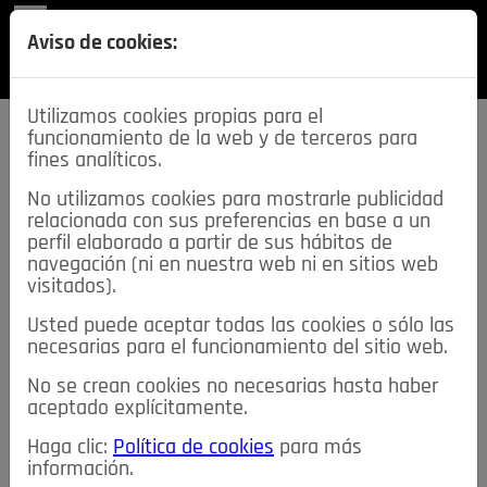
REVISTA
Aviso de cookies:
SECCIONES
Utilizamos cookies propias para el
funcionamiento de la web y de terceros para
fines analíticos.
No utilizamos cookies para mostrarle publicidad
relacionada con sus preferencias en base a un
descarga esta
perfil elaborado a partir de sus hábitos de
REVISTA
navegación (ni en nuestra web ni en sitios web
visitados).
Usted puede aceptar todas las cookies o sólo las
≡
NOTICIAS
necesarias para el funcionamiento del sitio web.
No se crean cookies no necesarias hasta haber
NOTICIAS
SERVICIOS DE INTERÉS
aceptado explícitamente.
TABLÓN DE ANUNCIOS
MIS ANUNCIOS
CONTACTO
Haga clic:
Política de cookies
para más
información.
NOSOTROS