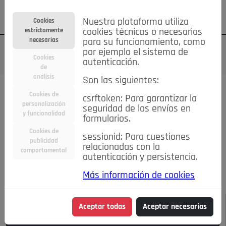
Su cuenta
Regístrese
¿Olvidó su contraseña?
Nuestra plataforma utiliza
Cookies
estrictamente
cookies técnicas o necesarias
necesarias
para su funcionamiento, como
por ejemplo el sistema de
Cookies
autenticación.
de
análisis
Son las siguientes:
Todas las noticias..
Cookies de
csrftoken: Para garantizar la
personalización
seguridad de los envíos en
#TePrestoMisOjos
Caridad
Ciencia&Tecnología
y funcionalidad
formularios.
Cultura
Deportes
Economía
Educación
Cookies de
Entretenimiento
España
Estilo de Vida
sessionid: Para cuestiones
publicidad
Internacional
Madrid
Opinión IN
Pozuelo de Alarcón
relacionadas con la
comportamental
autenticación y persistencia.
Pozuelo en imágenes
Salud
🔴 En Directo
Más información de cookies
JULIO-AGOSTO DE 2026
/
NOTICIAS
Aceptar todas
Aceptar necesarias
Escucha el audio de esta noticia: