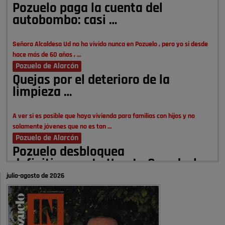
Pozuelo paga la cuenta del
autobombo: casi …
Señora Alcaldesa Ud no ha vivido nunca en Pozuelo , pero yo si desde
hace más de 60 años , …
Pozuelo de Alarcón
Quejas por el deterioro de la
limpieza …
A ver si es posible que haya vivienda para familias con hijos y no
solamente jóvenes que no es tan …
Pozuelo de Alarcón
Pozuelo desbloquea
definitivamente Huerta Grande: las
obras …
julio-agosto de 2026
Donde pueden inscribirse las personas empadronados en Pozuelo para
la vivienda asequible .
Pozuelo de Alarcón