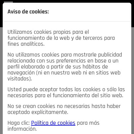
REVISTA
Aviso de cookies:
SECCIONES
Utilizamos cookies propias para el
funcionamiento de la web y de terceros para
fines analíticos.
No utilizamos cookies para mostrarle publicidad
relacionada con sus preferencias en base a un
descarga esta
perfil elaborado a partir de sus hábitos de
REVISTA
navegación (ni en nuestra web ni en sitios web
visitados).
Usted puede aceptar todas las cookies o sólo las
≡
NOTICIAS
necesarias para el funcionamiento del sitio web.
No se crean cookies no necesarias hasta haber
NOTICIAS
SERVICIOS DE INTERÉS
aceptado explícitamente.
TABLÓN DE ANUNCIOS
MIS ANUNCIOS
CONTACTO
Haga clic:
Política de cookies
para más
información.
NOSOTROS