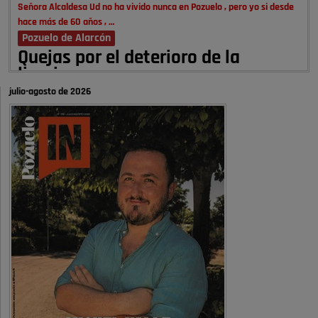
Señora Alcaldesa Ud no ha vivido nunca en Pozuelo , pero yo si desde
hace más de 60 años , …
Pozuelo de Alarcón
Quejas por el deterioro de la
limpieza …
julio-agosto de 2026
A ver si es posible que haya vivienda para familias con hijos y no
solamente jóvenes que no es tan …
Pozuelo de Alarcón
Pozuelo desbloquea
definitivamente Huerta Grande: las
obras …
Donde pueden inscribirse las personas empadronados en Pozuelo para
la vivienda asequible .
Pozuelo de Alarcón
Pozuelo desbloquea
definitivamente Huerta Grande: las
obras …