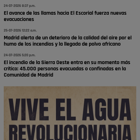
🔴 EXCLUSIVA | El comisario de la …
24-07-2026 8:37 p.m.
El avance de las llamas hacia El Escorial fuerza nuevas
Y ese quien es, apenas se ven patrullas en la estación, como si se van
evacuaciones
todos, no vamos a notar …
Pozuelo de Alarcón
25-07-2026 12:22 a.m.
🔴 EXCLUSIVA | El comisario de la …
Madrid alerta de un deterioro de la calidad del aire por el
humo de los incendios y la llegada de polvo africano
24-07-2026 5:20 p.m.
El incendio de la Sierra Oeste entra en su momento más
crítico: 45.000 personas evacuadas o confinadas en la
Comunidad de Madrid