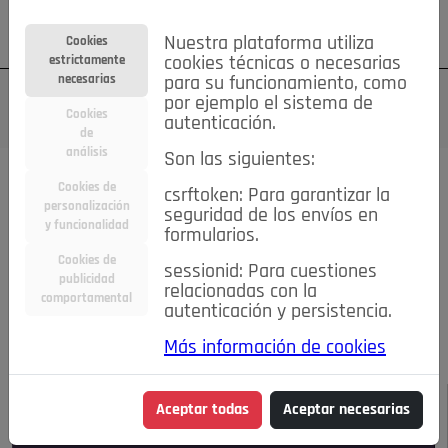
Su cuenta
Regístrese
¿Olvidó su contraseña?
Nuestra plataforma utiliza
Cookies
estrictamente
cookies técnicas o necesarias
necesarias
para su funcionamiento, como
por ejemplo el sistema de
Cookies
autenticación.
de
análisis
Son las siguientes:
Todas las noticias..
Cookies de
csrftoken: Para garantizar la
personalización
seguridad de los envíos en
#TePrestoMisOjos
Caridad
Ciencia&Tecnología
y funcionalidad
formularios.
Cultura
Deportes
Economía
Educación
Cookies de
Entretenimiento
España
Estilo de Vida
sessionid: Para cuestiones
publicidad
Internacional
Madrid
Opinión IN
Pozuelo de Alarcón
relacionadas con la
comportamental
autenticación y persistencia.
Pozuelo en imágenes
Salud
🔴 En Directo
Más información de cookies
JULIO-AGOSTO DE 2026
/
NOTICIAS
Aceptar todas
Aceptar necesarias
Escucha el audio de esta noticia: