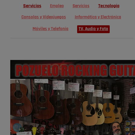
Servicios
Tecnología
Empleo
Servicios
Consolas y Videojuegos
Informática y Electrónica
Móviles y Telefonía
TV, Audio y Foto