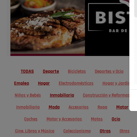
TODAS
Deporte
Bicicletas
Deportes y Ocio
Empleo
Hogar
Electrodomésticos
Hogar y Jardín
Inmobiliaria
Niños y Bebés
Construcción y Reformas
Moda
Motor
Inmobiliaria
Accesorios
Ropa
Ocio
Coches
Motor y Accesorios
Motos
Otros
Cine, Libros y Música
Coleccionismo
Otros