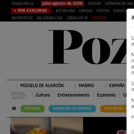
julio-agosto de 2026
POZUELOIN.ES
FIESTAS
CRÓNICAS DE UNA
+ POR EXPLORAR
ACTUALIDAD
CARIDAD
FIESTAS
POZUELEROS
A
ENTREVISTAS
SALUD&BELLEZA
CONSEJOS IN
MÁS AÚN
U
w
N
r
e
n
U
POZUELO DE ALARCÓN
MADRID
ESPAÑA
n
Cultura
Entretenimiento
Economía
Cienc
N
e
NOTICIAS
SERVICIOS DE INTERÉS
TABLÓN DE ANUN
H