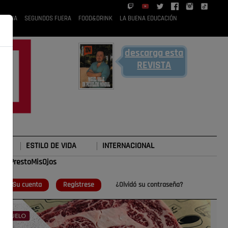
 RUBIA
SEGUNDOS FUERA
FOOD&DRINK
LA BUENA EDUCACIÓN
descarga esta
REVISTA
ESTILO DE VIDA
INTERNACIONAL
#TePrestoMisOjos
o
Su cuenta
Regístrese
¿Olvidó su contraseña?