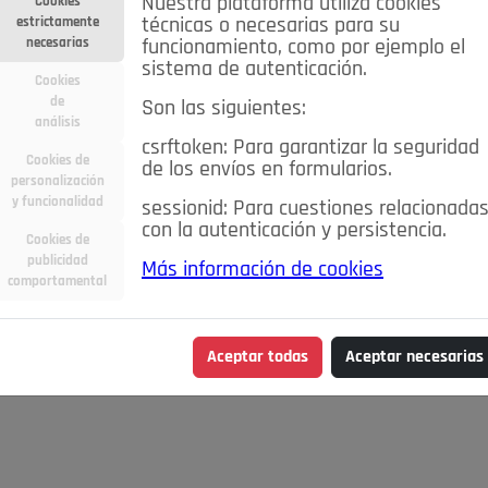
Nuestra plataforma utiliza cookies
Cookies
estrictamente
técnicas o necesarias para su
necesarias
funcionamiento, como por ejemplo el
sistema de autenticación.
Cookies
de
Son las siguientes:
análisis
csrftoken: Para garantizar la seguridad
Cookies de
de los envíos en formularios.
personalización
y funcionalidad
sessionid: Para cuestiones relacionada
con la autenticación y persistencia.
Cookies de
publicidad
Más información de cookies
comportamental
Aceptar todas
Aceptar necesarias