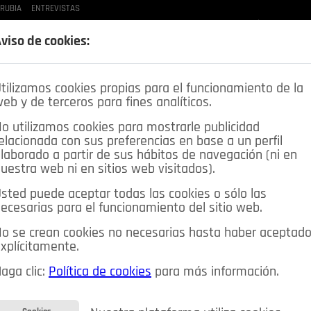
 RUBIA
ENTREVISTAS
LAS BUENAS MANERAS
LO QUE TE DIJE
SPLEEN DE POZUELO
CRÓNICAS DE UNA
viso de cookies:
tilizamos cookies propias para el funcionamiento de la
eb y de terceros para fines analíticos.
o utilizamos cookies para mostrarle publicidad
elacionada con sus preferencias en base a un perfil
laborado a partir de sus hábitos de navegación (ni en
uestra web ni en sitios web visitados).
sted puede aceptar todas las cookies o sólo las
DEPORTES
OPINIÓN IN
SALUD
🔴 EN DIRECTO
ecesarias para el funcionamiento del sitio web.
ia&Tecnología
Educación
Caridad
Pozuelo en imágenes
o se crean cookies no necesarias hasta haber aceptad
xplícitamente.
CIOS
MIS ANUNCIOS
CONTACTO
NOSOTROS
aga clic:
Política de cookies
para más información.