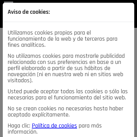
REVISTA
Aviso de cookies:
SECCIONES
Utilizamos cookies propias para el
funcionamiento de la web y de terceros para
fines analíticos.
No utilizamos cookies para mostrarle publicidad
relacionada con sus preferencias en base a un
descarga esta
perfil elaborado a partir de sus hábitos de
REVISTA
navegación (ni en nuestra web ni en sitios web
visitados).
Usted puede aceptar todas las cookies o sólo las
≡
NOTICIAS
necesarias para el funcionamiento del sitio web.
No se crean cookies no necesarias hasta haber
NOTICIAS
SERVICIOS DE INTERÉS
aceptado explícitamente.
TABLÓN DE ANUNCIOS
MIS ANUNCIOS
CONTACTO
Haga clic:
Política de cookies
para más
información.
NOSOTROS