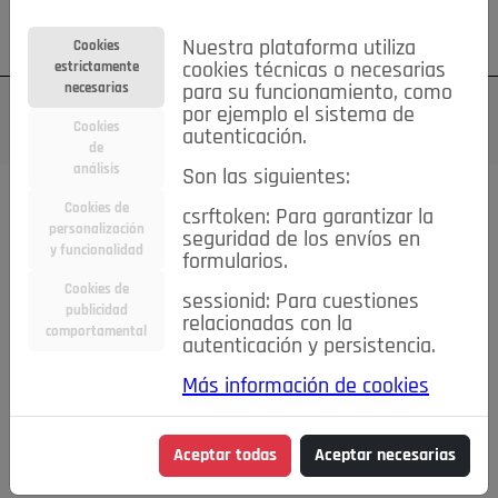
Su cuenta
Regístrese
¿Olvidó su contraseña?
Nuestra plataforma utiliza
Cookies
estrictamente
cookies técnicas o necesarias
necesarias
para su funcionamiento, como
por ejemplo el sistema de
Cookies
autenticación.
de
análisis
Son las siguientes:
Cookies de
csrftoken: Para garantizar la
TODAS
Deporte
Bicicletas
Deportes y Ocio
personalización
seguridad de los envíos en
y funcionalidad
formularios.
Empleo
Hogar
Electrodomésticos
Hogar y Jardín
Cookies de
sessionid: Para cuestiones
Inmobiliaria
Niños y Bebés
Construcción y Reformas
publicidad
relacionadas con la
comportamental
autenticación y persistencia.
Moda
Motor
Inmobiliaria
Accesorios
Ropa
Más información de cookies
Ocio
Coches
Motor y Accesorios
Motos
Otros
Cine, Libros y Música
Coleccionismo
Otros
Aceptar todas
Aceptar necesarias
Servicios
Tecnología
Empleo
Servicios