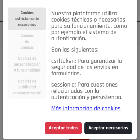
Su cuenta
Regístrese
¿Olvidó su contraseña?
Nuestra plataforma utiliza
Cookies
estrictamente
cookies técnicas o necesarias
necesarias
para su funcionamiento, como
por ejemplo el sistema de
Cookies
autenticación.
de
análisis
Son las siguientes:
Cookies de
csrftoken: Para garantizar la
TODAS
Deporte
Bicicletas
Deportes y Ocio
personalización
seguridad de los envíos en
y funcionalidad
formularios.
Empleo
Hogar
Electrodomésticos
Hogar y Jardín
Cookies de
sessionid: Para cuestiones
Inmobiliaria
Niños y Bebés
Construcción y Reformas
publicidad
relacionadas con la
comportamental
autenticación y persistencia.
Moda
Motor
Inmobiliaria
Accesorios
Ropa
Más información de cookies
Ocio
Coches
Motor y Accesorios
Motos
Otros
Cine, Libros y Música
Coleccionismo
Otros
Aceptar todas
Aceptar necesarias
Servicios
Tecnología
Empleo
Servicios