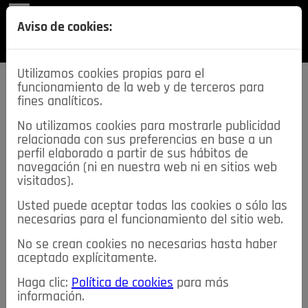
REVISTA
Aviso de cookies:
SECCIONES
Utilizamos cookies propias para el
funcionamiento de la web y de terceros para
fines analíticos.
No utilizamos cookies para mostrarle publicidad
relacionada con sus preferencias en base a un
descarga esta
perfil elaborado a partir de sus hábitos de
REVISTA
navegación (ni en nuestra web ni en sitios web
visitados).
Usted puede aceptar todas las cookies o sólo las
≡
NOTICIAS
necesarias para el funcionamiento del sitio web.
No se crean cookies no necesarias hasta haber
NOTICIAS
SERVICIOS DE INTERÉS
aceptado explícitamente.
TABLÓN DE ANUNCIOS
MIS ANUNCIOS
CONTACTO
Haga clic:
Política de cookies
para más
información.
NOSOTROS