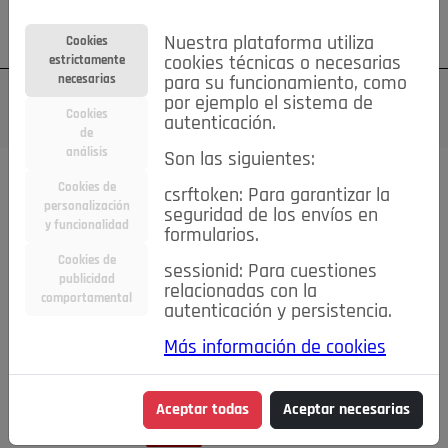
Su cuenta
Regístrese
¿Olvidó su contraseña?
Nuestra plataforma utiliza
Cookies
estrictamente
cookies técnicas o necesarias
necesarias
para su funcionamiento, como
por ejemplo el sistema de
Cookies
autenticación.
de
análisis
Son las siguientes:
Cookies de
csrftoken: Para garantizar la
TODAS
Deporte
Bicicletas
Deportes y Ocio
personalización
seguridad de los envíos en
y funcionalidad
formularios.
Empleo
Hogar
Electrodomésticos
Hogar y Jardín
Cookies de
sessionid: Para cuestiones
Inmobiliaria
Niños y Bebés
Construcción y Reformas
publicidad
relacionadas con la
comportamental
autenticación y persistencia.
Moda
Motor
Inmobiliaria
Accesorios
Ropa
Más información de cookies
Ocio
Coches
Motor y Accesorios
Motos
Otros
Cine, Libros y Música
Coleccionismo
Otros
Aceptar todas
Aceptar necesarias
Servicios
Tecnología
Empleo
Servicios