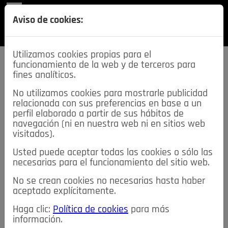
REVISTA
Aviso de cookies:
SECCIONES
Utilizamos cookies propias para el
funcionamiento de la web y de terceros para
fines analíticos.
No utilizamos cookies para mostrarle publicidad
relacionada con sus preferencias en base a un
descarga esta
perfil elaborado a partir de sus hábitos de
REVISTA
navegación (ni en nuestra web ni en sitios web
visitados).
Usted puede aceptar todas las cookies o sólo las
≡
NOTICIAS
necesarias para el funcionamiento del sitio web.
No se crean cookies no necesarias hasta haber
NOTICIAS
SERVICIOS DE INTERÉS
aceptado explícitamente.
TABLÓN DE ANUNCIOS
MIS ANUNCIOS
CONTACTO
Haga clic:
Política de cookies
para más
información.
NOSOTROS