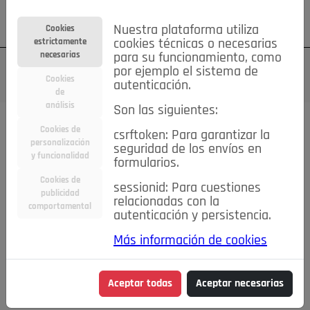
Su cuenta
Regístrese
¿Olvidó su contraseña?
Nuestra plataforma utiliza
Cookies
estrictamente
cookies técnicas o necesarias
necesarias
para su funcionamiento, como
por ejemplo el sistema de
Cookies
autenticación.
de
análisis
Son las siguientes:
Cookies de
csrftoken: Para garantizar la
TODAS
Deporte
Bicicletas
Deportes y Ocio
personalización
seguridad de los envíos en
y funcionalidad
formularios.
Empleo
Hogar
Electrodomésticos
Hogar y Jardín
Cookies de
sessionid: Para cuestiones
Inmobiliaria
Niños y Bebés
Construcción y Reformas
publicidad
relacionadas con la
comportamental
autenticación y persistencia.
Moda
Motor
Inmobiliaria
Accesorios
Ropa
Más información de cookies
Ocio
Coches
Motor y Accesorios
Motos
Otros
Cine, Libros y Música
Coleccionismo
Otros
Aceptar todas
Aceptar necesarias
Servicios
Tecnología
Empleo
Servicios