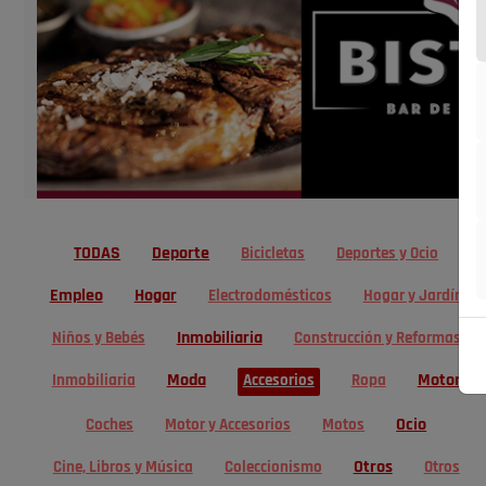
TODAS
Deporte
Bicicletas
Deportes y Ocio
Empleo
Hogar
Electrodomésticos
Hogar y Jardín
Inmobiliaria
Niños y Bebés
Construcción y Reformas
Moda
Motor
Inmobiliaria
Accesorios
Ropa
Ocio
Coches
Motor y Accesorios
Motos
Otros
Cine, Libros y Música
Coleccionismo
Otros