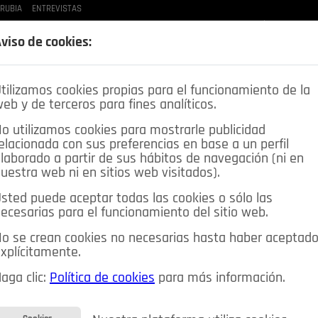
 RUBIA
ENTREVISTAS
LAS BUENAS MANERAS
LO QUE TE DIJE
SPLEEN DE POZUELO
CRÓNICAS DE UNA
viso de cookies:
tilizamos cookies propias para el funcionamiento de la
eb y de terceros para fines analíticos.
o utilizamos cookies para mostrarle publicidad
elacionada con sus preferencias en base a un perfil
laborado a partir de sus hábitos de navegación (ni en
uestra web ni en sitios web visitados).
sted puede aceptar todas las cookies o sólo las
DEPORTES
OPINIÓN IN
SALUD
🔴 EN DIRECTO
ecesarias para el funcionamiento del sitio web.
ia&Tecnología
Educación
Caridad
Pozuelo en imágenes
o se crean cookies no necesarias hasta haber aceptad
xplícitamente.
CIOS
MIS ANUNCIOS
CONTACTO
NOSOTROS
aga clic:
Política de cookies
para más información.