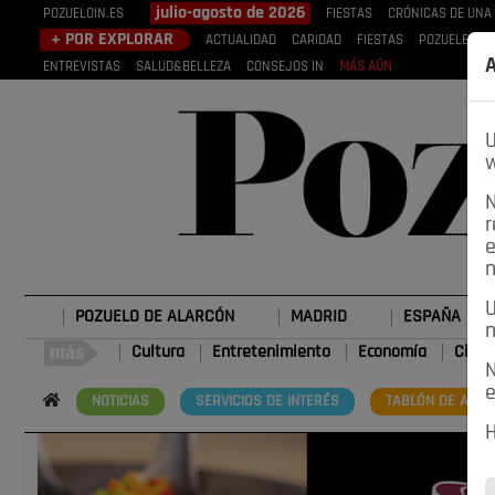
julio-agosto de 2026
POZUELOIN.ES
FIESTAS
CRÓNICAS DE UNA
+ POR EXPLORAR
ACTUALIDAD
CARIDAD
FIESTAS
POZUELEROS
A
ENTREVISTAS
SALUD&BELLEZA
CONSEJOS IN
MÁS AÚN
U
w
N
r
e
n
U
POZUELO DE ALARCÓN
MADRID
ESPAÑA
n
Cultura
Entretenimiento
Economía
Cienc
N
e
NOTICIAS
SERVICIOS DE INTERÉS
TABLÓN DE ANUN
H