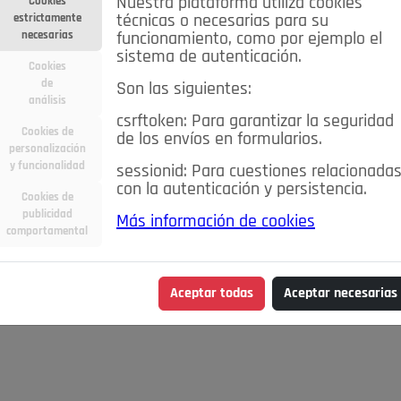
Nuestra plataforma utiliza cookies
Cookies
estrictamente
técnicas o necesarias para su
necesarias
funcionamiento, como por ejemplo el
sistema de autenticación.
Cookies
de
Son las siguientes:
análisis
csrftoken: Para garantizar la seguridad
Cookies de
de los envíos en formularios.
personalización
y funcionalidad
sessionid: Para cuestiones relacionada
con la autenticación y persistencia.
Cookies de
publicidad
Más información de cookies
comportamental
Aceptar todas
Aceptar necesarias