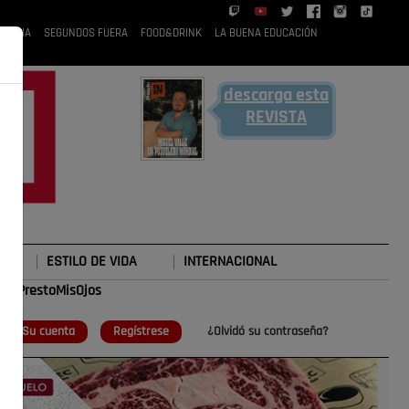
 RUBIA
SEGUNDOS FUERA
FOOD&DRINK
LA BUENA EDUCACIÓN
descarga esta
REVISTA
ESTILO DE VIDA
INTERNACIONAL
#TePrestoMisOjos
o
Su cuenta
Regístrese
¿Olvidó su contraseña?