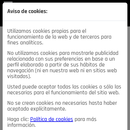
REVISTA
Aviso de cookies:
SECCIONES
Utilizamos cookies propias para el
funcionamiento de la web y de terceros para
fines analíticos.
No utilizamos cookies para mostrarle publicidad
relacionada con sus preferencias en base a un
descarga esta
perfil elaborado a partir de sus hábitos de
REVISTA
navegación (ni en nuestra web ni en sitios web
visitados).
Usted puede aceptar todas las cookies o sólo las
≡
NOTICIAS
necesarias para el funcionamiento del sitio web.
No se crean cookies no necesarias hasta haber
NOTICIAS
SERVICIOS DE INTERÉS
aceptado explícitamente.
TABLÓN DE ANUNCIOS
MIS ANUNCIOS
CONTACTO
Haga clic:
Política de cookies
para más
información.
NOSOTROS