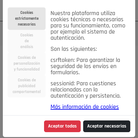
Su cuenta
Regístrese
¿Olvidó su contraseña?
Nuestra plataforma utiliza
Cookies
estrictamente
cookies técnicas o necesarias
necesarias
para su funcionamiento, como
por ejemplo el sistema de
Cookies
autenticación.
de
análisis
Son las siguientes:
Cookies de
csrftoken: Para garantizar la
TODAS
Deporte
Bicicletas
Deportes y Ocio
personalización
seguridad de los envíos en
y funcionalidad
formularios.
Empleo
Hogar
Electrodomésticos
Hogar y Jardín
Cookies de
sessionid: Para cuestiones
Inmobiliaria
Niños y Bebés
Construcción y Reformas
publicidad
relacionadas con la
comportamental
autenticación y persistencia.
Moda
Motor
Inmobiliaria
Accesorios
Ropa
Más información de cookies
Ocio
Coches
Motor y Accesorios
Motos
Otros
Cine, Libros y Música
Coleccionismo
Otros
Aceptar todas
Aceptar necesarias
Servicios
Tecnología
Empleo
Servicios