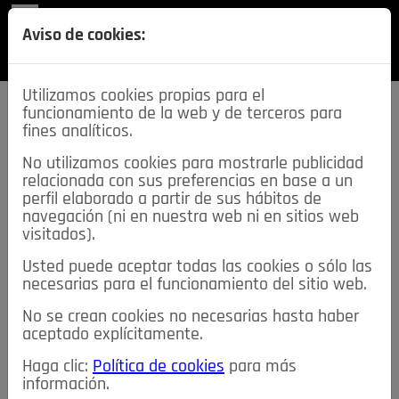
REVISTA
Aviso de cookies:
SECCIONES
Utilizamos cookies propias para el
funcionamiento de la web y de terceros para
fines analíticos.
No utilizamos cookies para mostrarle publicidad
relacionada con sus preferencias en base a un
descarga esta
perfil elaborado a partir de sus hábitos de
REVISTA
navegación (ni en nuestra web ni en sitios web
visitados).
Usted puede aceptar todas las cookies o sólo las
≡
NOTICIAS
necesarias para el funcionamiento del sitio web.
No se crean cookies no necesarias hasta haber
NOTICIAS
SERVICIOS DE INTERÉS
aceptado explícitamente.
TABLÓN DE ANUNCIOS
MIS ANUNCIOS
CONTACTO
Haga clic:
Política de cookies
para más
información.
NOSOTROS