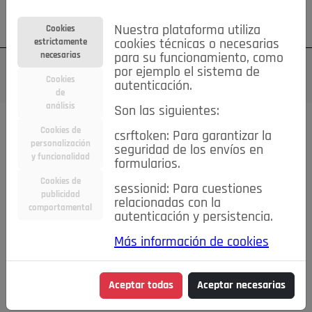
Su cuenta
Regístrese
¿Olvidó su contraseña?
Nuestra plataforma utiliza
Cookies
estrictamente
cookies técnicas o necesarias
necesarias
para su funcionamiento, como
por ejemplo el sistema de
Cookies
autenticación.
de
análisis
Son las siguientes:
Cookies de
csrftoken: Para garantizar la
TODAS
Deporte
Bicicletas
Deportes y Ocio
personalización
seguridad de los envíos en
y funcionalidad
formularios.
Empleo
Hogar
Electrodomésticos
Hogar y Jardín
Cookies de
sessionid: Para cuestiones
Inmobiliaria
Niños y Bebés
Construcción y Reformas
publicidad
relacionadas con la
comportamental
autenticación y persistencia.
Moda
Motor
Inmobiliaria
Accesorios
Ropa
Más información de cookies
Ocio
Coches
Motor y Accesorios
Motos
Otros
Cine, Libros y Música
Coleccionismo
Otros
Aceptar todas
Aceptar necesarias
Servicios
Tecnología
Empleo
Servicios