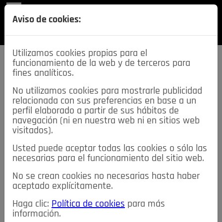
REVISTA
Aviso de cookies:
SECCIONES
Utilizamos cookies propias para el
funcionamiento de la web y de terceros para
fines analíticos.
No utilizamos cookies para mostrarle publicidad
relacionada con sus preferencias en base a un
descarga esta
perfil elaborado a partir de sus hábitos de
REVISTA
navegación (ni en nuestra web ni en sitios web
visitados).
Usted puede aceptar todas las cookies o sólo las
≡
NOTICIAS
necesarias para el funcionamiento del sitio web.
No se crean cookies no necesarias hasta haber
NOTICIAS
SERVICIOS DE INTERÉS
aceptado explícitamente.
TABLÓN DE ANUNCIOS
MIS ANUNCIOS
CONTACTO
Haga clic:
Política de cookies
para más
información.
NOSOTROS