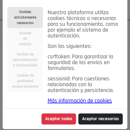
Su cuenta
Regístrese
¿Olvidó su contraseña?
Nuestra plataforma utiliza
Cookies
estrictamente
cookies técnicas o necesarias
necesarias
para su funcionamiento, como
por ejemplo el sistema de
Cookies
autenticación.
de
análisis
Son las siguientes:
Cookies de
csrftoken: Para garantizar la
TODAS
Deporte
Bicicletas
Deportes y Ocio
personalización
seguridad de los envíos en
y funcionalidad
formularios.
Empleo
Hogar
Electrodomésticos
Hogar y Jardín
Cookies de
sessionid: Para cuestiones
Inmobiliaria
Niños y Bebés
Construcción y Reformas
publicidad
relacionadas con la
comportamental
autenticación y persistencia.
Moda
Motor
Inmobiliaria
Accesorios
Ropa
Más información de cookies
Ocio
Coches
Motor y Accesorios
Motos
Otros
Cine, Libros y Música
Coleccionismo
Otros
Aceptar todas
Aceptar necesarias
Servicios
Tecnología
Empleo
Servicios